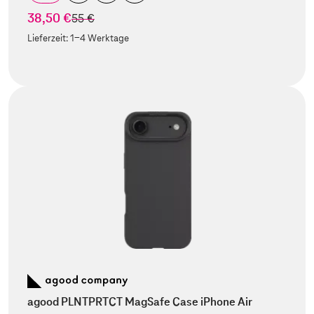
38,50 €
statt
55 €
Lieferzeit:
1-4 Werktage
agood PLNTPRTCT MagSafe Case iPhone Air