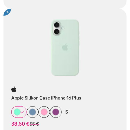
%
Apple Silikon Case iPhone 16 Plus
+ 5
38,50 €
statt
55 €