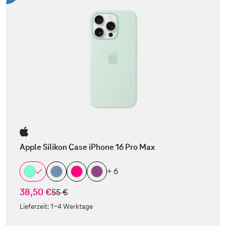
Apple Silikon Case iPhone 16 Pro Max
+ 6
38,50 €
statt
55 €
Lieferzeit:
1-4 Werktage