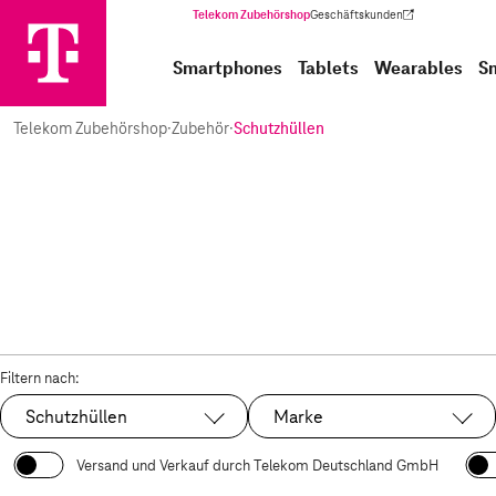
Telekom Zubehörshop
Geschäftskunden
(Wird in einem neuen Tab geöffnet)
Smartphones
Tablets
Wearables
S
Telekom Zubehörshop
·
Zubehör
·
Schutzhüllen
Filtern nach:
Schutzhüllen
Marke
Ausgewählt:
Versand und Verkauf durch Telekom Deutschland GmbH