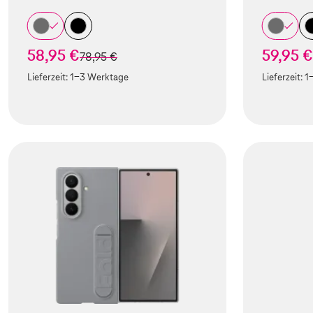
58,95 €
59,95 €
statt
78,95 €
Lieferzeit:
1-3 Werktage
Lieferzeit:
1