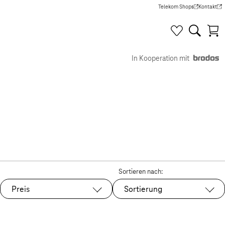
Telekom Shops
Kontakt
(Wird in einem neuen Tab g
(Wird in e
In Kooperation mit
Sortieren nach:
Preis
Sortierung