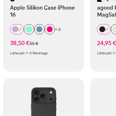
Apple Silikon Case iPhone
agood 
16
MagSaf
+ 6
38,50 €
24,95 
statt
55 €
Lieferzeit:
1-4 Werktage
Lieferzeit:
1