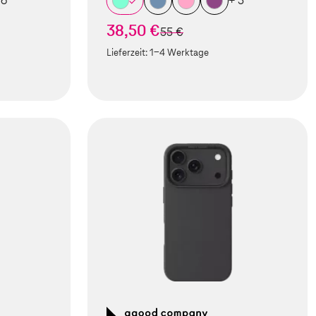
 6
+ 5
38,50 €
statt
55 €
Lieferzeit:
1-4 Werktage