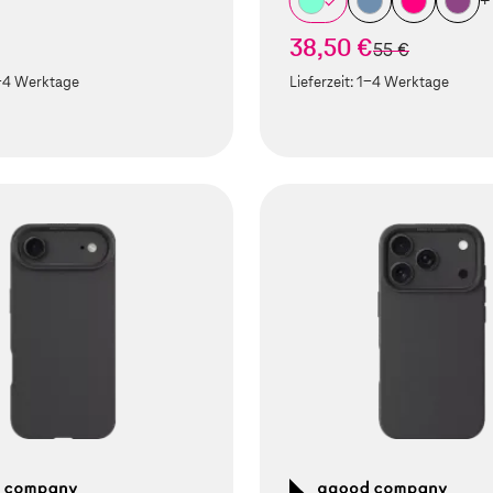
+
38,50 €
statt
55 €
-4 Werktage
Lieferzeit:
1-4 Werktage