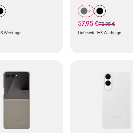
57,95 €
statt
78,95 €
-3 Werktage
Lieferzeit:
1-3 Werktage