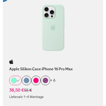
Apple Silikon Case iPhone 16 Pro Max
+ 6
38,50 €
statt
55 €
Lieferzeit:
1-4 Werktage