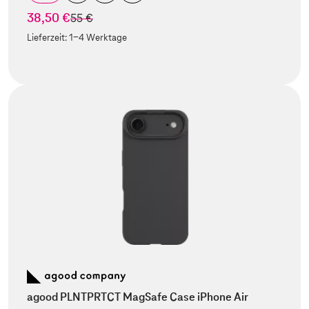
38,50 €
statt
55 €
Lieferzeit:
1-4 Werktage
agood PLNTPRTCT MagSafe Case iPhone Air