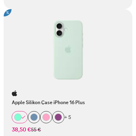
%
Apple Silikon Case iPhone 16 Plus
+ 5
38,50 €
statt
55 €