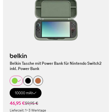
Belkin Tasche mit Power Bank für Nintendo Switch2
inkl. Power Bank
10000 mAh
46,95 €
statt
59,95 €
Lieferzeit:
1-3 Werktage