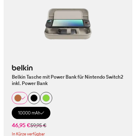
Belkin Tasche mit Power Bank für Nintendo Switch2
inkl. Power Bank
10000 mAh
46,95 €
statt
59,95 €
In Kürze verfügbar