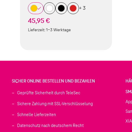
+ 3
45,95 €
Lieferzeit:
1-3 Werktage
SICHER ONLINE BESTELLEN UND BEZAHLEN
HÄ
SM
Geprüfte Sicherheit durch TeleSec
Ap
Sichere Zahlung mit SSL-Verschlüsselung
Sa
Schnelle Lieferzeiten
XI
 geöffnet)
Datenschutz nach deutschem Recht