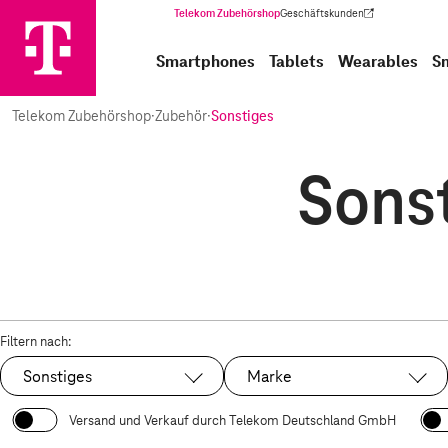
Telekom Zubehörshop
Geschäftskunden
(Wird in einem neuen Tab geöffnet)
Smartphones
Tablets
Wearables
S
Telekom Zubehörshop
·
Zubehör
·
Sonstiges
Sonst
Filtern nach:
Sonstiges
Marke
Ausgewählt:
Versand und Verkauf durch Telekom Deutschland GmbH