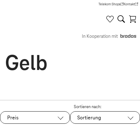
Telekom Shops
Kontakt
(Wird in einem neuen Tab g
(Wird in e
In Kooperation mit
n Gelb
Sortieren nach:
Preis
Sortierung