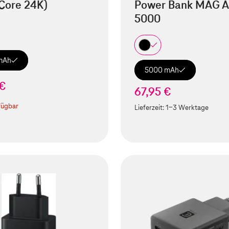
Core 24K)
Power Bank MAG A
5000
mAh
5000 mAh
 €
67,95 €
fügbar
Lieferzeit:
1-3 Werktage