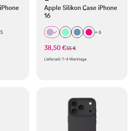
 iPhone
Apple Silikon Case iPhone
16
 5
+ 6
38,50 €
statt
55 €
Lieferzeit:
1-4 Werktage