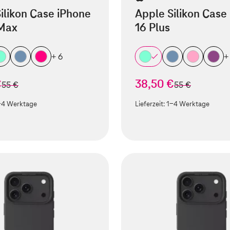
ilikon Case iPhone
Apple Silikon Case
 Max
16 Plus
+ 6
+
€
38,50 €
statt
statt
55 €
55 €
-4 Werktage
Lieferzeit:
1-4 Werktage