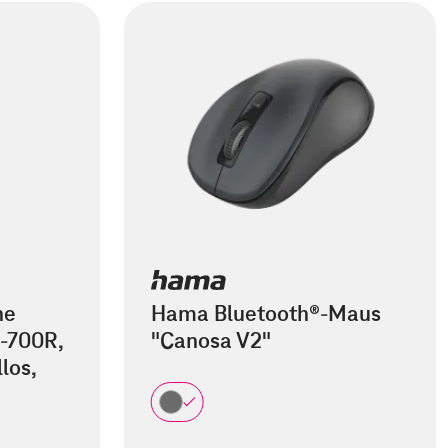
he
Hama Bluetooth®-Maus
-700R,
"Canosa V2"
los,