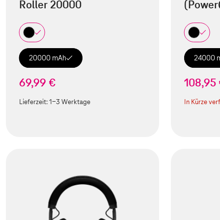
Roller 20000
(Power
20000 mAh
24000 
69,99 €
108,95
Lieferzeit:
1-3 Werktage
In Kürze ver