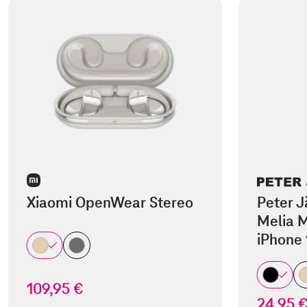
Xiaomi OpenWear Stereo
Peter J
Melia M
iPhone 
109,95 €
24,95 