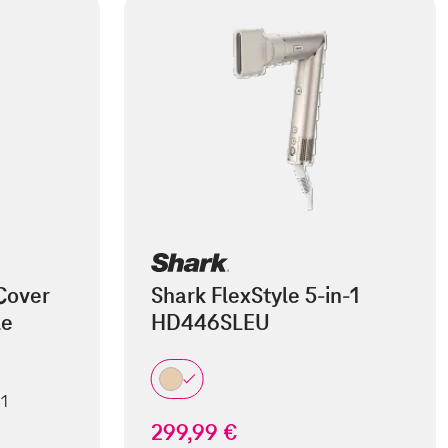
Cover
Shark FlexStyle 5-in-1
le
HD446SLEU
 1
299,99 €