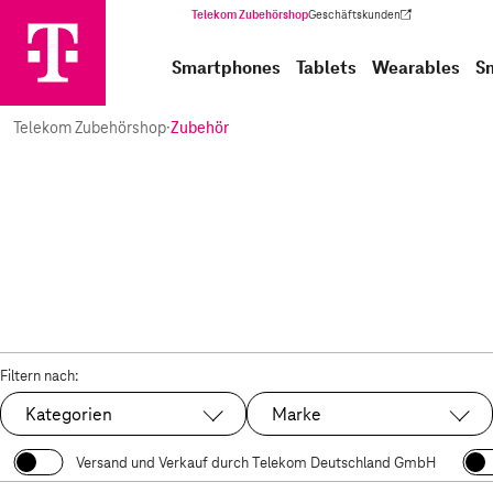
Telekom Zubehörshop
Geschäftskunden
(Wird in einem neuen Tab geöffnet)
Smartphones
Tablets
Wearables
S
Telekom Zubehörshop
·
Zubehör
Filtern nach:
Kategorien
Marke
Versand und Verkauf durch Telekom Deutschland GmbH