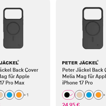
äckel Back Cover
Peter Jäckel Back 
ag für Apple
Melia Mag für App
17 Pro Max
iPhone 17 Pro
+ 1
+
€
24,95 €