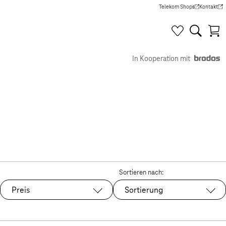
Telekom Shops
Kontakt
(Wird in einem neuen Tab g
(Wird in e
In Kooperation mit
Sortieren nach:
Preis
Sortierung