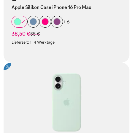
Apple Silikon Case iPhone 16 Pro Max
+ 6
38,50 €
statt
55 €
Lieferzeit:
1-4 Werktage
%