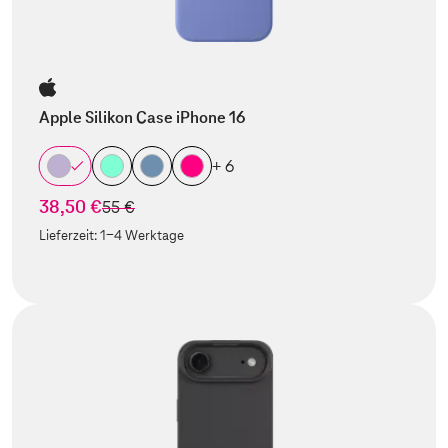
Apple Silikon Case iPhone 16
+ 6
38,50 €
statt
55 €
Lieferzeit:
1-4 Werktage