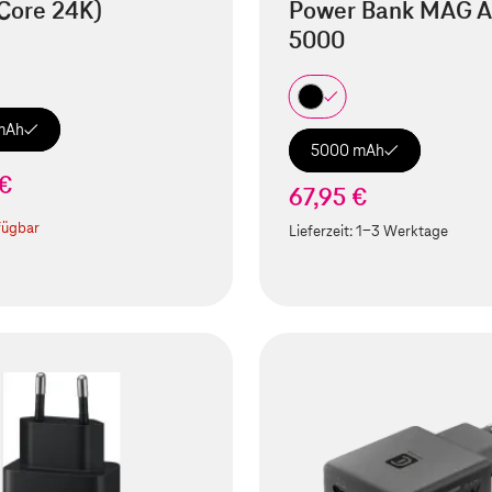
Core 24K)
Power Bank MAG A
5000
mAh
5000 mAh
 €
67,95 €
fügbar
Lieferzeit:
1-3 Werktage