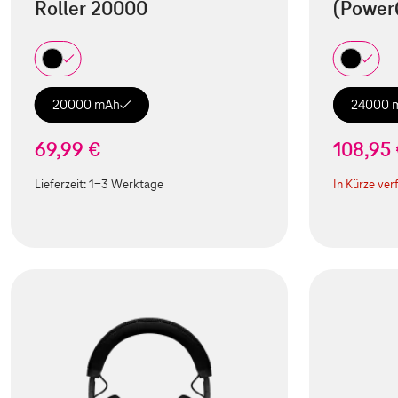
Roller 20000
(Power
20000 mAh
24000 
69,99 €
108,95
Lieferzeit:
1-3 Werktage
In Kürze ver