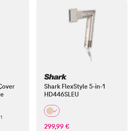
Cover
Shark FlexStyle 5-in-1
le
HD446SLEU
 1
299,99 €