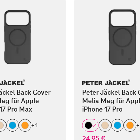
äckel Back Cover
Peter Jäckel Back 
ag für Apple
Melia Mag für App
17 Pro Max
iPhone 17 Pro
+ 1
+
€
24,95 €