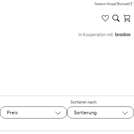
Telekom Shops
Kontakt
(Wird in einem neuen Tab g
(Wird in e
In Kooperation mit
Sortieren nach:
Preis
Sortierung