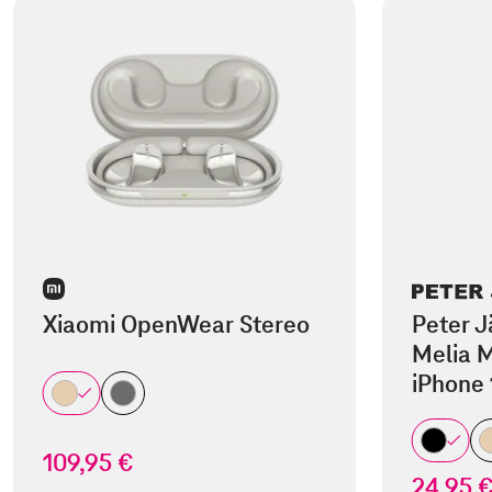
Xiaomi OpenWear Stereo
Peter J
Melia M
iPhone 
109,95 €
24,95 