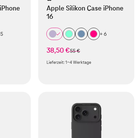
 iPhone
Apple Silikon Case iPhone
16
 5
+ 6
38,50 €
statt
55 €
Lieferzeit:
1-4 Werktage