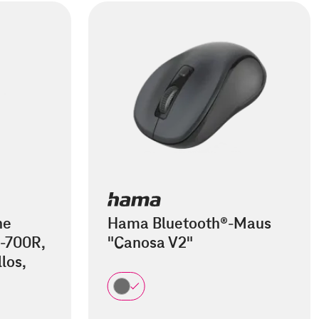
he
Hama Bluetooth®-Maus
-700R,
"Canosa V2"
los,