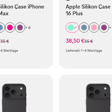
ilikon Case iPhone
Apple Silikon Case
 Max
16 Plus
+ 6
+
€
38,50 €
statt
statt
55 €
55 €
-4 Werktage
Lieferzeit:
1-4 Werktage