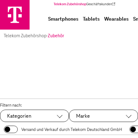
Telekom Zubehörshop
Geschäftskunden
(Wird in einem neuen Tab geöffnet)
Smartphones
Tablets
Wearables
S
Telekom Zubehörshop
·
Zubehör
Filtern nach:
Kategorien
Marke
Versand und Verkauf durch Telekom Deutschland GmbH