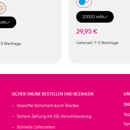
20000 mAh
mAh
29,95 €
Lieferzeit:
1-3 Werktage
-3 Werktage
SICHER ONLINE BESTELLEN UND BEZAHLEN
HÄ
SM
Geprüfte Sicherheit durch TeleSec
Ap
Sichere Zahlung mit SSL-Verschlüsselung
Sa
Schnelle Lieferzeiten