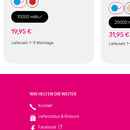
10000 mAh
20000 
19,95 €
31,95 €
Lieferzeit:
1-3 Werktage
Lieferzeit:
1
WIR HELFEN DIR WEITER
Kontakt
Lieferstatus & Retoure
(Wird in einem neuen Tab geöffnet)
Facebook