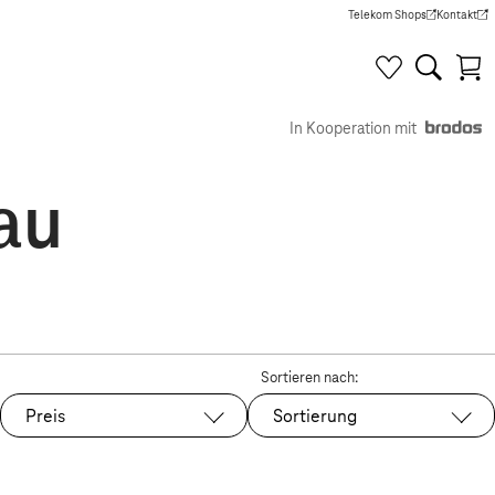
Telekom Shops
Kontakt
(Wird in einem neuen Tab g
(Wird in e
In Kooperation mit
au
Sortieren nach:
Preis
Sortierung