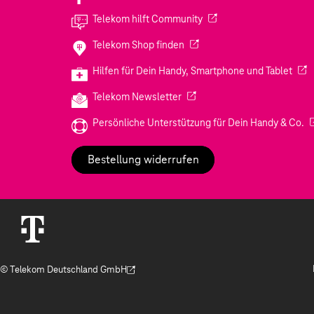
(Wird in einem neuen Tab
Telekom hilft Community
(Wird in einem neuen Tab geö
Telekom Shop finden
(Wir
Hilfen für Dein Handy, Smartphone und Tablet
(Wird in einem neuen Tab geöf
Telekom Newsletter
(W
Persönliche Unterstützung für Dein Handy & Co.
Bestellung widerrufen
© Telekom Deutschland GmbH
(Der Link wird in einem neuen Tab geöffnet)