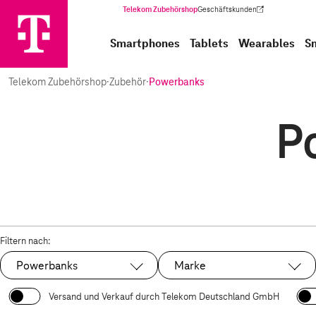
Telekom Zubehörshop
Geschäftskunden
(Wird in einem neuen Tab geöffnet)
Smartphones
Tablets
Wearables
S
Telekom Zubehörshop
·
Zubehör
·
Powerbanks
P
Filtern nach:
Powerbanks
Marke
Ausgewählt:
Versand und Verkauf durch Telekom Deutschland GmbH