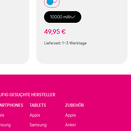
10000 mAh
49,95 €
Lieferzeit:
1-3 Werktage
UFIG GESUCHTE HERSTELLER
ARTPHONES
TABLETS
ZUBEHÖR
ple
Apple
Apple
msung
Samsung
Anker