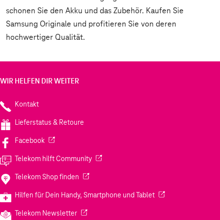
schonen Sie den Akku und das Zubehör. Kaufen Sie
Samsung Originale und profitieren Sie von deren
hochwertiger Qualität.
WIR HELFEN DIR WEITER
Kontakt
Lieferstatus & Retoure
(Wird in einem neuen Tab geöffnet)
Facebook
(Wird in einem neuen Tab geöffnet)
Telekom hilft Community
(Wird in einem neuen Tab geöffnet)
Telekom Shop finden
(Wird in einem neuen
Hilfen für Dein Handy, Smartphone und Tablet
(Wird in einem neuen Tab geöffnet)
Telekom Newsletter