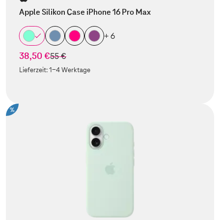
Apple Silikon Case iPhone 16 Pro Max
+ 6
38,50 €
statt
55 €
Lieferzeit:
1-4 Werktage
%