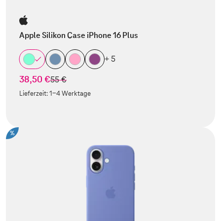
Apple Silikon Case iPhone 16 Plus
+ 5
38,50 €
statt
55 €
Lieferzeit:
1-4 Werktage
%