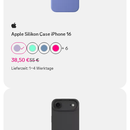
Apple Silikon Case iPhone 16
+ 6
38,50 €
statt
55 €
Lieferzeit:
1-4 Werktage