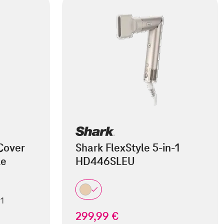
Cover
Shark FlexStyle 5-in-1
le
HD446SLEU
 1
299,99 €