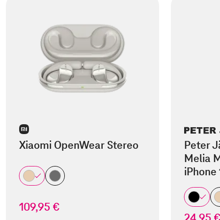
Xiaomi OpenWear Stereo
Peter J
Melia M
iPhone 
109,95 €
24,95 