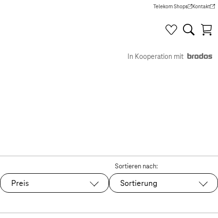
Telekom Shops
Kontakt
(Wird in einem neuen Tab g
(Wird in e
In Kooperation mit
Sortieren nach:
Preis
Sortierung