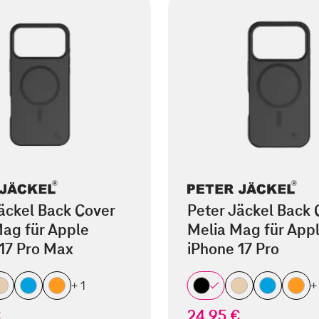
äckel Back Cover
Peter Jäckel Back 
ag für Apple
Melia Mag für App
17 Pro Max
iPhone 17 Pro
+ 1
+
€
24,95 €