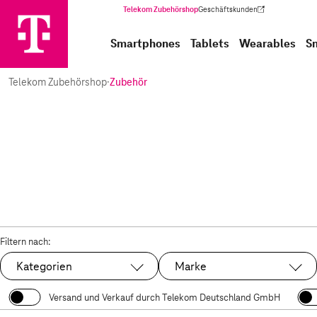
Telekom Zubehörshop
Geschäftskunden
(Wird in einem neuen Tab geöffnet)
Smartphones
Tablets
Wearables
S
Telekom Zubehörshop
·
Zubehör
Filtern nach:
Kategorien
Marke
Versand und Verkauf durch Telekom Deutschland GmbH