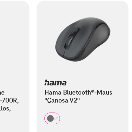
he
Hama Bluetooth®-Maus
-700R,
"Canosa V2"
los,