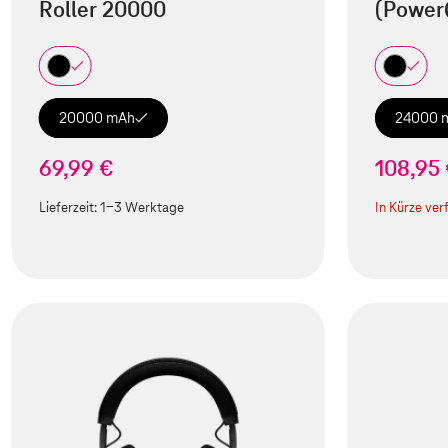
Roller 20000
(Power
20000 mAh
24000 
69,99 €
108,95
Lieferzeit:
1-3 Werktage
In Kürze ver