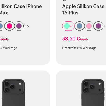
ilikon Case iPhone
Apple Silikon Case
 Max
16 Plus
+ 6
+
€
38,50 €
statt
statt
55 €
55 €
-4 Werktage
Lieferzeit:
1-4 Werktage