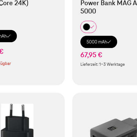
Core 24K)
Power Bank MAG A
5000
mAh
5000 mAh
 €
67,95 €
fügbar
Lieferzeit:
1-3 Werktage