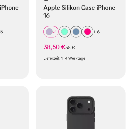
 iPhone
Apple Silikon Case iPhone
16
 5
+ 6
38,50 €
statt
55 €
Lieferzeit:
1-4 Werktage