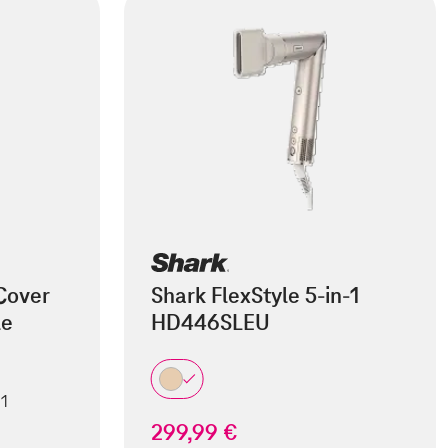
Cover
Shark FlexStyle 5-in-1
le
HD446SLEU
 1
299,99 €