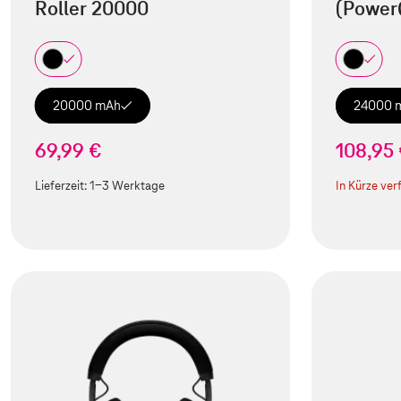
Roller 20000
(Power
20000 mAh
24000 
69,99 €
108,95
Lieferzeit:
1-3 Werktage
In Kürze ver