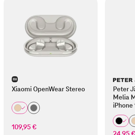
Xiaomi OpenWear Stereo
Peter J
Melia M
iPhone 
109,95 €
24,95 