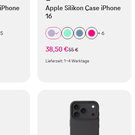
 iPhone
Apple Silikon Case iPhone
16
 5
+ 6
38,50 €
statt
55 €
Lieferzeit:
1-4 Werktage