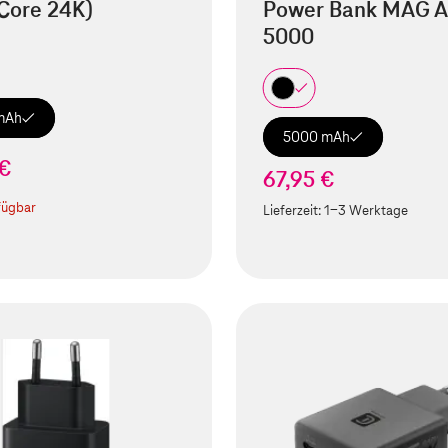
Core 24K)
Power Bank MAG A
5000
mAh
5000 mAh
 €
67,95 €
fügbar
Lieferzeit:
1-3 Werktage