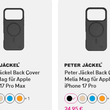
äckel Back Cover
Peter Jäckel Back 
ag für Apple
Melia Mag für App
17 Pro Max
iPhone 17 Pro
+ 1
+
€
24,95 €