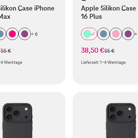
ilikon Case iPhone
Apple Silikon Case
 Max
16 Plus
+ 6
+
€
38,50 €
statt
statt
55 €
55 €
-4 Werktage
Lieferzeit:
1-4 Werktage