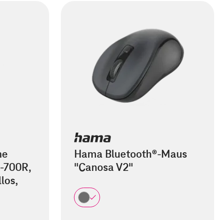
he
Hama Bluetooth®-Maus
-700R,
"Canosa V2"
los,