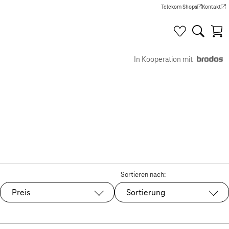
Telekom Shops
Kontakt
(Wird in einem neuen Tab g
(Wird in e
In Kooperation mit
Sortieren nach:
Preis
Sortierung