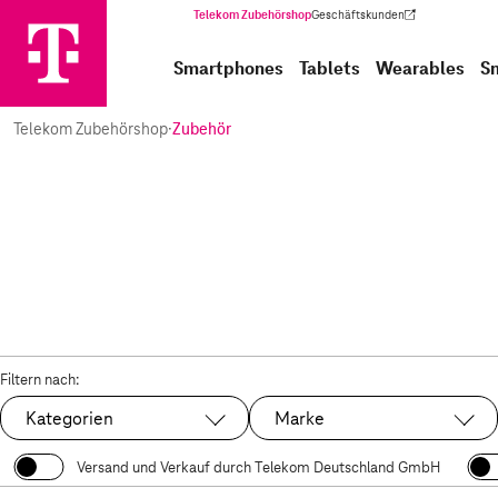
Telekom Zubehörshop
Geschäftskunden
(Wird in einem neuen Tab geöffnet)
Smartphones
Tablets
Wearables
S
Telekom Zubehörshop
·
Zubehör
Filtern nach:
Kategorien
Marke
Versand und Verkauf durch Telekom Deutschland GmbH