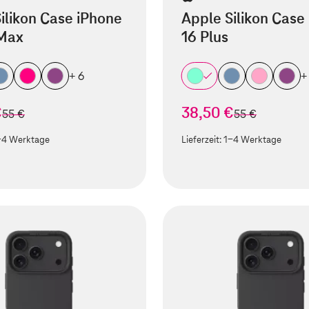
ilikon Case iPhone
Apple Silikon Case
 Max
16 Plus
+ 6
+
€
38,50 €
statt
statt
55 €
55 €
-4 Werktage
Lieferzeit:
1-4 Werktage