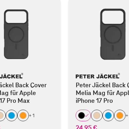
äckel Back Cover
Peter Jäckel Back 
ag für Apple
Melia Mag für App
17 Pro Max
iPhone 17 Pro
+ 1
+
€
24,95 €