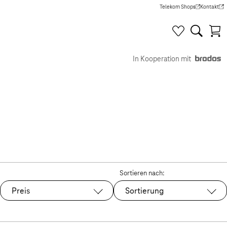
Telekom Shops
Kontakt
(Wird in einem neuen Tab g
(Wird in e
In Kooperation mit
Sortieren nach:
Preis
Sortierung