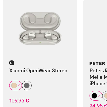
Xiaomi OpenWear Stereo
Peter J
Melia M
iPhone 
109,95 €
24,95 