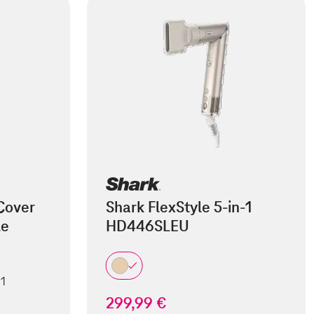
Cover
Shark FlexStyle 5-in-1
le
HD446SLEU
 1
299,99 €