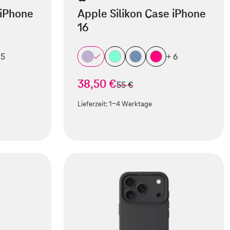
 iPhone
Apple Silikon Case iPhone
16
 5
+ 6
38,50 €
statt
55 €
Lieferzeit:
1-4 Werktage