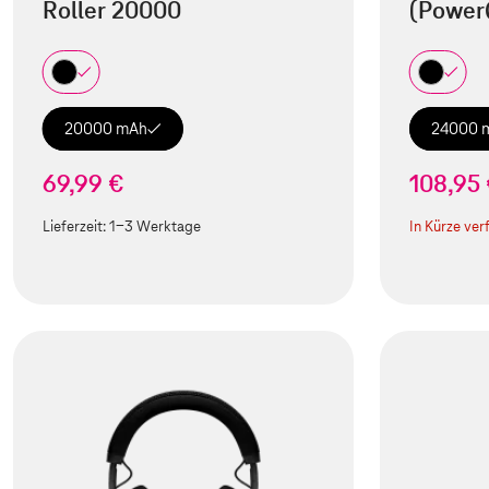
Roller 20000
(Power
20000 mAh
24000 
69,99 €
108,95
Lieferzeit:
1-3 Werktage
In Kürze ver