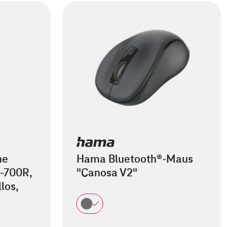
he
Hama Bluetooth®-Maus
-700R,
"Canosa V2"
los,