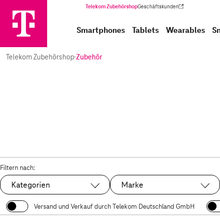
Telekom Zubehörshop
Geschäftskunden
(Wird in einem neuen Tab geöffnet)
Smartphones
Tablets
Wearables
S
Telekom Zubehörshop
·
Zubehör
Filtern nach:
Kategorien
Marke
Versand und Verkauf durch Telekom Deutschland GmbH