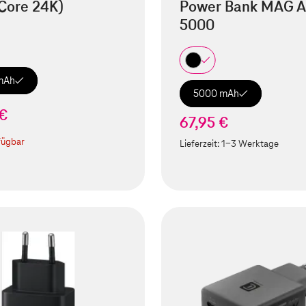
Core 24K)
Power Bank MAG A
5000
mAh
5000 mAh
 €
67,95 €
fügbar
Lieferzeit:
1-3 Werktage