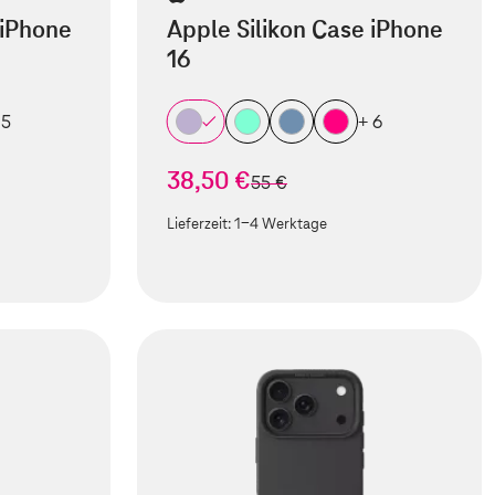
 iPhone
Apple Silikon Case iPhone
16
 5
+ 6
38,50 €
statt
55 €
Lieferzeit:
1-4 Werktage