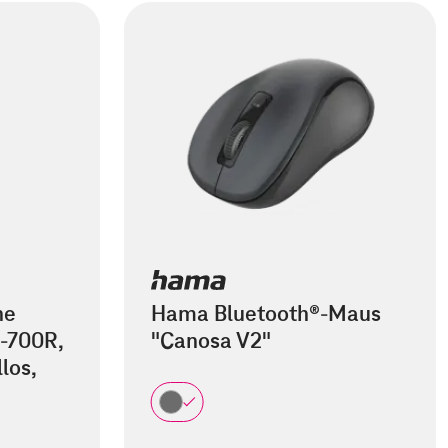
he
Hama Bluetooth®-Maus
-700R,
"Canosa V2"
los,