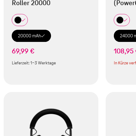
Roller 20000
(Power
20000 mAh
24000 
69,99 €
108,95
Lieferzeit:
1-3 Werktage
In Kürze ver