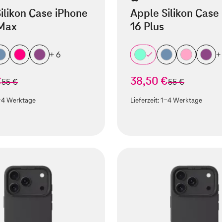
ilikon Case iPhone
Apple Silikon Case
 Max
16 Plus
+ 6
+
€
38,50 €
statt
statt
55 €
55 €
-4 Werktage
Lieferzeit:
1-4 Werktage