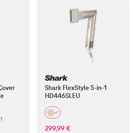
Cover
Shark FlexStyle 5-in-1
le
HD446SLEU
 1
299,99 €