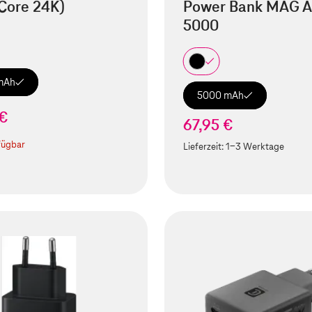
Core 24K)
Power Bank MAG A
5000
mAh
5000 mAh
 €
67,95 €
fügbar
Lieferzeit:
1-3 Werktage