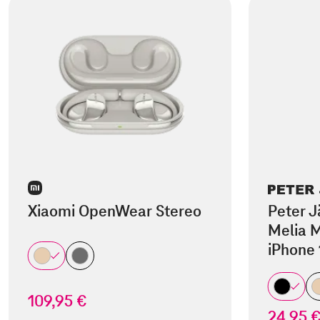
Xiaomi OpenWear Stereo
Peter J
Melia M
iPhone 
109,95 €
24,95 