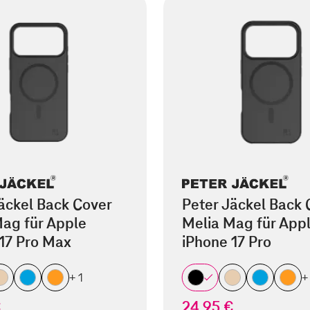
äckel Back Cover
Peter Jäckel Back 
ag für Apple
Melia Mag für App
17 Pro Max
iPhone 17 Pro
+ 1
+
€
24,95 €