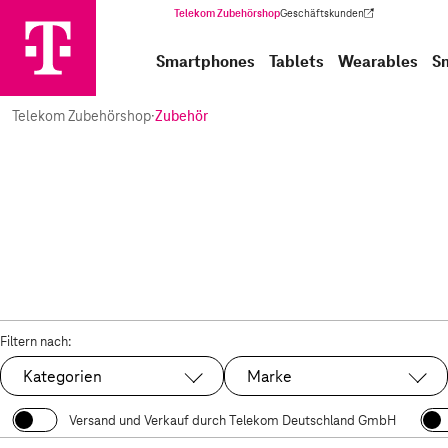
Telekom Zubehörshop
Geschäftskunden
(Wird in einem neuen Tab geöffnet)
Smartphones
Tablets
Wearables
S
Telekom Zubehörshop
·
Zubehör
Filtern nach:
Kategorien
Marke
Versand und Verkauf durch Telekom Deutschland GmbH