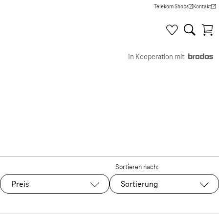
Telekom Shops
Kontakt
(Wird in einem neuen Tab g
(Wird in e
In Kooperation mit
Sortieren nach:
Preis
Sortierung