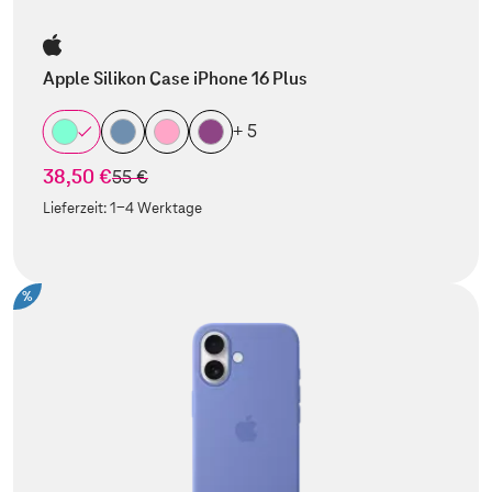
Apple Silikon Case iPhone 16 Plus
+ 5
38,50 €
statt
55 €
Lieferzeit:
1-4 Werktage
%