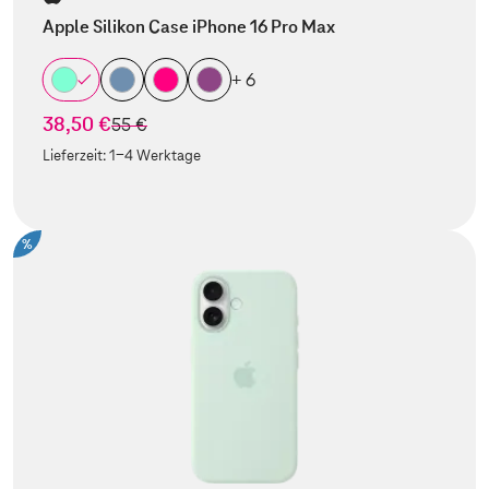
Apple Silikon Case iPhone 16 Pro Max
+ 6
38,50 €
statt
55 €
Lieferzeit:
1-4 Werktage
%