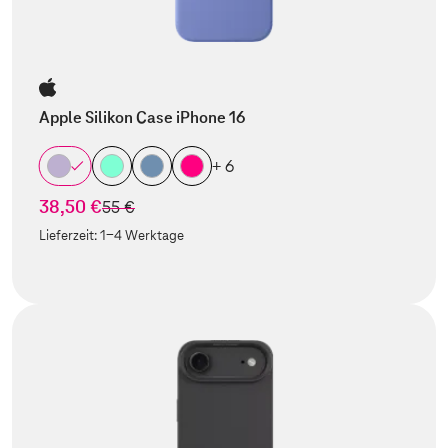
Apple Silikon Case iPhone 16
+ 6
38,50 €
statt
55 €
Lieferzeit:
1-4 Werktage