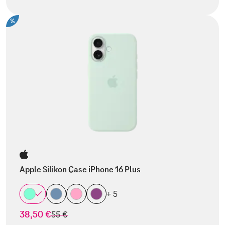
%
Apple Silikon Case iPhone 16 Plus
+ 5
38,50 €
statt
55 €