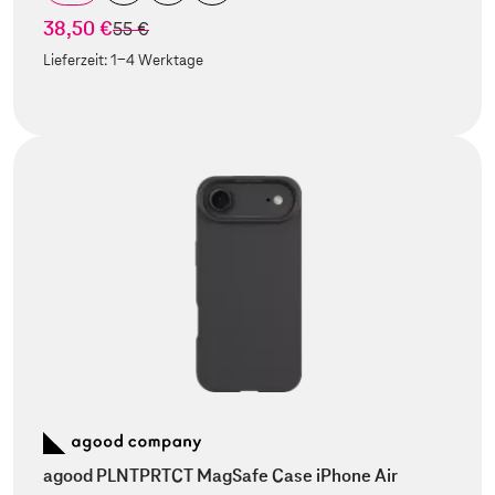
38,50 €
statt
55 €
Lieferzeit:
1-4 Werktage
agood PLNTPRTCT MagSafe Case iPhone Air