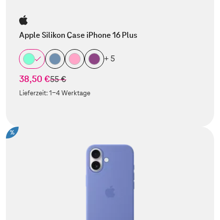
Apple Silikon Case iPhone 16 Plus
+ 5
38,50 €
statt
55 €
Lieferzeit:
1-4 Werktage
%