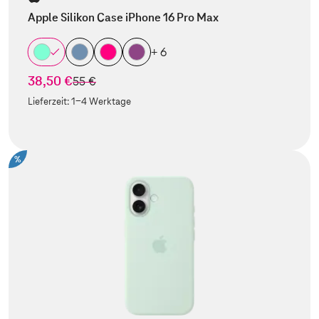
Apple Silikon Case iPhone 16 Pro Max
+ 6
38,50 €
statt
55 €
Lieferzeit:
1-4 Werktage
%