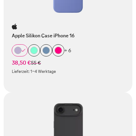
Apple Silikon Case iPhone 16
+ 6
38,50 €
statt
55 €
Lieferzeit:
1-4 Werktage