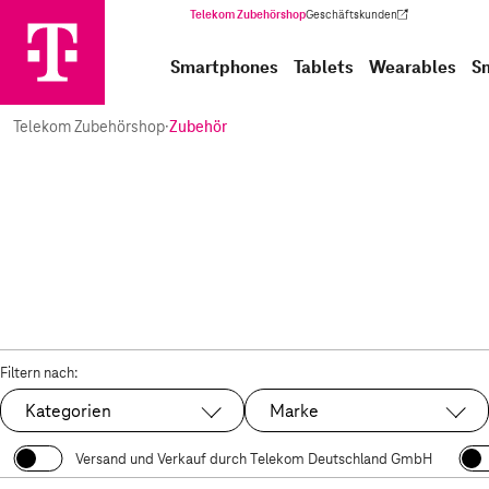
Telekom Zubehörshop
Geschäftskunden
(Wird in einem neuen Tab geöffnet)
Smartphones
Tablets
Wearables
S
Telekom Zubehörshop
·
Zubehör
Filtern nach:
Kategorien
Marke
Versand und Verkauf durch Telekom Deutschland GmbH