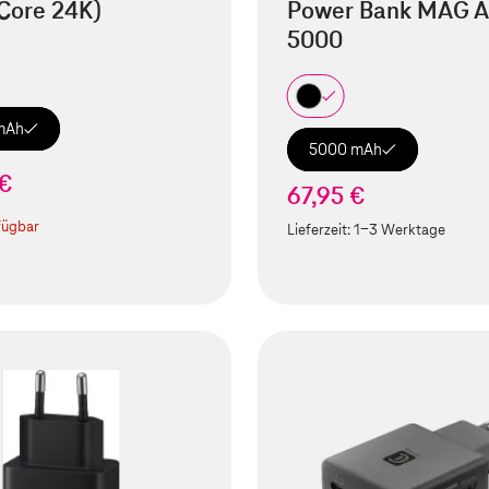
Core 24K)
Power Bank MAG A
5000
mAh
5000 mAh
 €
67,95 €
fügbar
Lieferzeit:
1-3 Werktage