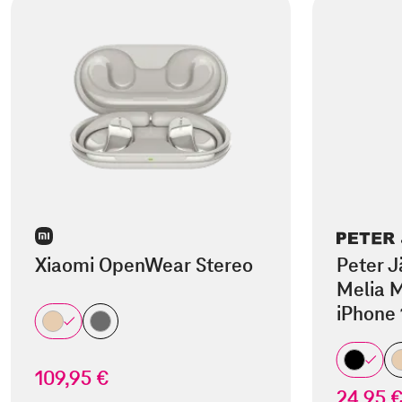
Xiaomi OpenWear Stereo
Peter J
Melia M
iPhone 
109,95 €
24,95 