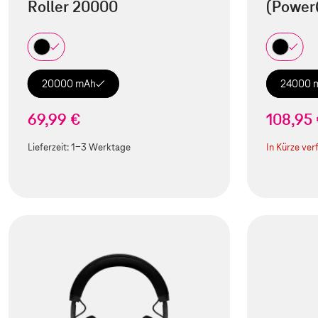
Roller 20000
(Power
20000 mAh
24000 
69,99 €
108,95
Lieferzeit:
1-3 Werktage
In Kürze ver