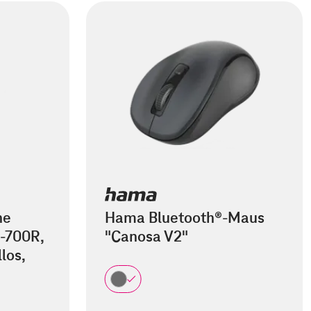
he
Hama Bluetooth®-Maus
-700R,
"Canosa V2"
los,