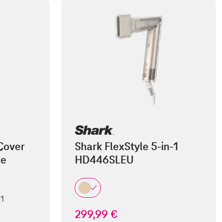
Cover
Shark FlexStyle 5-in-1
le
HD446SLEU
 1
299,99 €