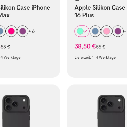
ilikon Case iPhone
Apple Silikon Case
 Max
16 Plus
+ 6
+
€
38,50 €
statt
statt
55 €
55 €
-4 Werktage
Lieferzeit:
1-4 Werktage