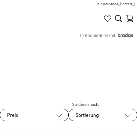
Telekom Shops
Kontakt
(Wird in einem neuen Tab g
(Wird in e
In Kooperation mit
Sortieren nach:
Preis
Sortierung