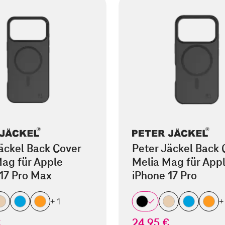
äckel Back Cover
Peter Jäckel Back 
ag für Apple
Melia Mag für App
17 Pro Max
iPhone 17 Pro
+ 1
+
€
24,95 €