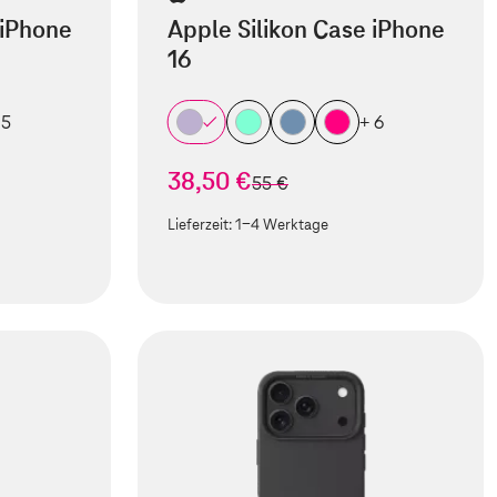
 iPhone
Apple Silikon Case iPhone
16
 5
+ 6
38,50 €
statt
55 €
Lieferzeit:
1-4 Werktage