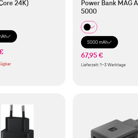
Core 24K)
Power Bank MAG A
5000
mAh
5000 mAh
 €
67,95 €
fügbar
Lieferzeit:
1-3 Werktage