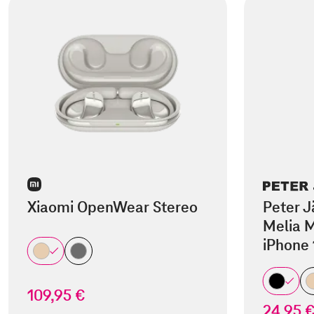
Xiaomi OpenWear Stereo
Peter J
Melia M
iPhone 
109,95 €
24,95 