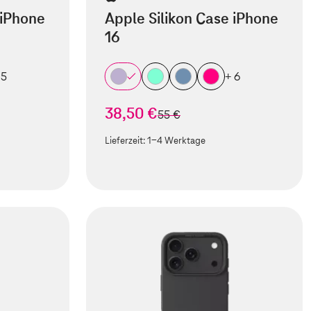
 iPhone
Apple Silikon Case iPhone
16
 5
+ 6
38,50 €
statt
55 €
Lieferzeit:
1-4 Werktage