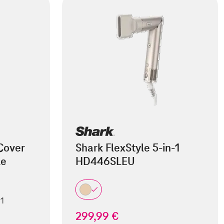
Cover
Shark FlexStyle 5-in-1
le
HD446SLEU
 1
299,99 €