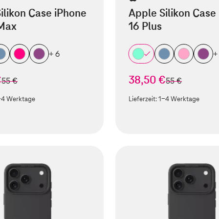
ilikon Case iPhone
Apple Silikon Case
 Max
16 Plus
+ 6
+
€
38,50 €
statt
statt
55 €
55 €
-4 Werktage
Lieferzeit:
1-4 Werktage