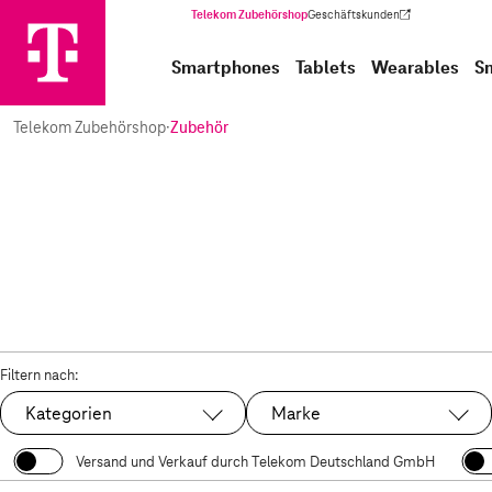
Telekom Zubehörshop
Geschäftskunden
(Wird in einem neuen Tab geöffnet)
Smartphones
Tablets
Wearables
S
Telekom Zubehörshop
·
Zubehör
Filtern nach:
Kategorien
Marke
Versand und Verkauf durch Telekom Deutschland GmbH