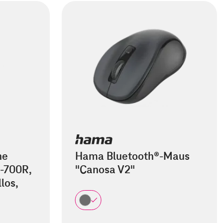
he
Hama Bluetooth®-Maus
-700R,
"Canosa V2"
los,