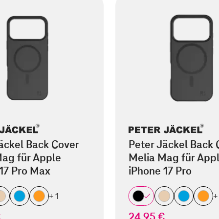
äckel Back Cover
Peter Jäckel Back 
ag für Apple
Melia Mag für App
17 Pro Max
iPhone 17 Pro
+ 1
+
€
24,95 €