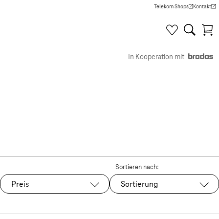
Telekom Shops
Kontakt
(Wird in einem neuen Tab g
(Wird in e
In Kooperation mit
Sortieren nach:
Preis
Sortierung