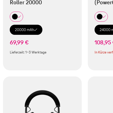
Roller 20000
(Power
20000 mAh
24000 
69,99 €
108,95
Lieferzeit:
1-3 Werktage
In Kürze ver