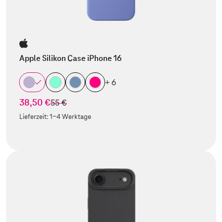
Apple Silikon Case iPhone 16
+ 6
38,50 €
statt
55 €
Lieferzeit:
1-4 Werktage