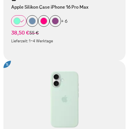
Apple Silikon Case iPhone 16 Pro Max
+ 6
38,50 €
statt
55 €
Lieferzeit:
1-4 Werktage
%