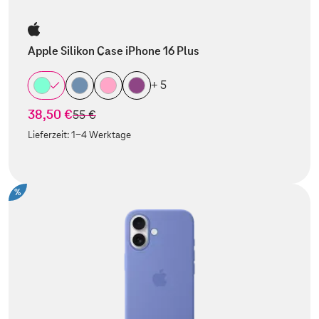
Apple Silikon Case iPhone 16 Plus
+ 5
38,50 €
statt
55 €
Lieferzeit:
1-4 Werktage
%