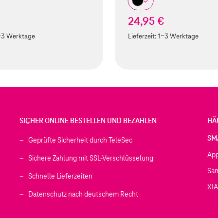
€
24,95 €
-3 Werktage
Lieferzeit:
1-3 Werktage
SICHER ONLINE BESTELLEN UND BEZAHLEN
HÄ
SM
Geprüfte Sicherheit durch TeleSec
Ap
Sichere Zahlung mit SSL-Verschlüsselung
Sa
Schnelle Lieferzeiten
XI
 geöffnet)
Datenschutz nach deutschem Recht
ffnet)