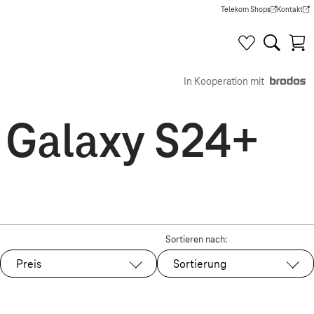
Telekom Shops
Kontakt
(Wird in einem neuen Tab g
(Wird in e
In Kooperation mit
 Galaxy S24+
Sortieren nach:
Preis
Sortierung