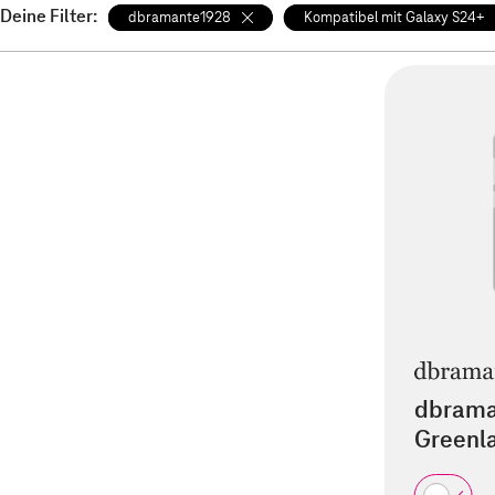
Deine Filter:
dbramante1928
Kompatibel mit Galaxy S24+
dbrama
Greenl