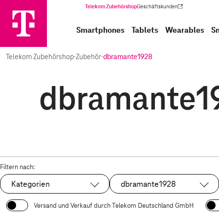
Telekom Zubehörshop
Geschäftskunden
(Wird in einem neuen Tab geöffnet)
Smartphones
Tablets
Wearables
S
Telekom Zubehörshop
·
Zubehör
·
dbramante1928
dbramante19
Filtern nach:
Kategorien
dbramante1928
Ausgewählt:
Versand und Verkauf durch Telekom Deutschland GmbH