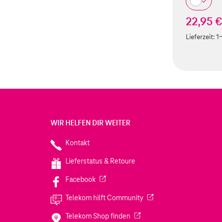
22,95 
Lieferzeit:
1
WIR HELFEN DIR WEITER
Kontakt
Lieferstatus & Retoure
(Wird in einem neuen Tab geöffnet)
Facebook
(Wird in einem neuen Tab
Telekom hilft Community
(Wird in einem neuen Tab geö
Telekom Shop finden