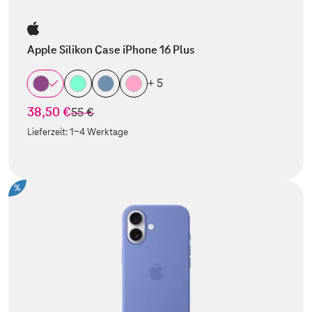
Apple Silikon Case iPhone 16 Plus
+ 5
38,50 €
statt
55 €
Lieferzeit:
1-4 Werktage
%