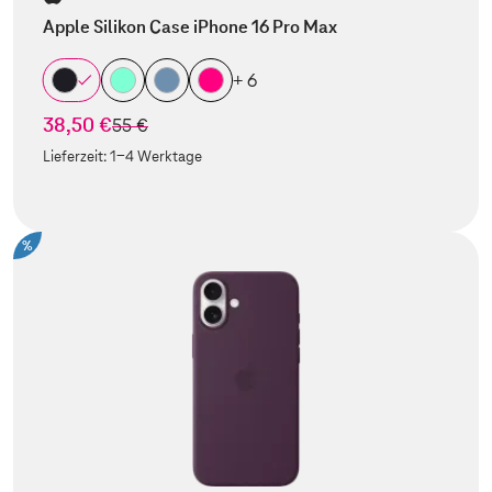
Apple Silikon Case iPhone 16 Pro Max
+ 6
38,50 €
statt
55 €
Lieferzeit:
1-4 Werktage
%