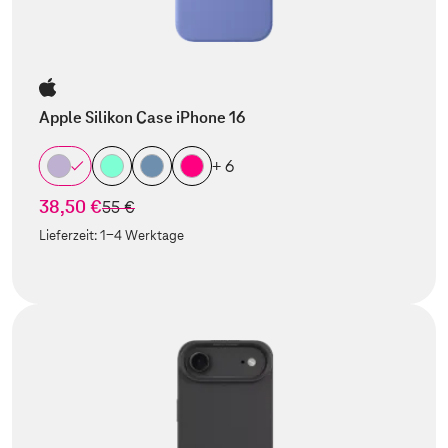
Apple Silikon Case iPhone 16
+ 6
38,50 €
statt
55 €
Lieferzeit:
1-4 Werktage