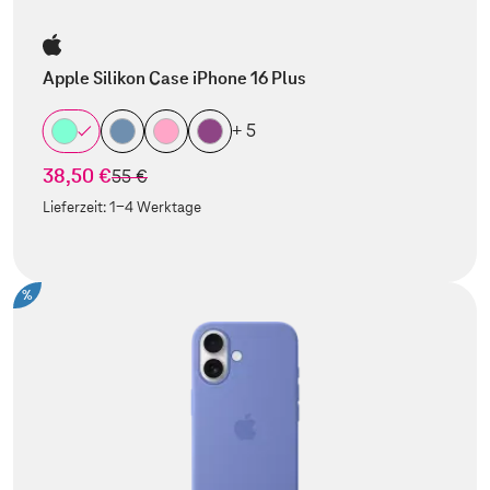
Apple Silikon Case iPhone 16 Plus
+ 5
38,50 €
statt
55 €
Lieferzeit:
1-4 Werktage
%