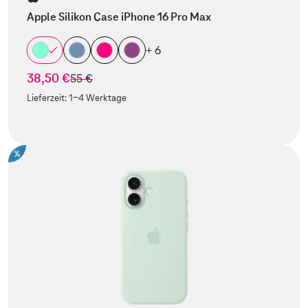
Apple Silikon Case iPhone 16 Pro Max
+ 6
38,50 €
statt
55 €
Lieferzeit:
1-4 Werktage
%