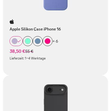
Apple Silikon Case iPhone 16
+ 6
38,50 €
statt
55 €
Lieferzeit:
1-4 Werktage