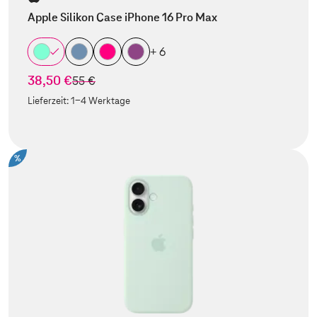
Apple Silikon Case iPhone 16 Pro Max
+ 6
38,50 €
statt
55 €
Lieferzeit:
1-4 Werktage
%