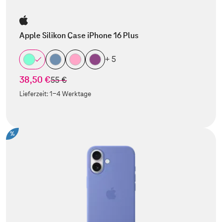
Apple Silikon Case iPhone 16 Plus
+ 5
38,50 €
statt
55 €
Lieferzeit:
1-4 Werktage
%