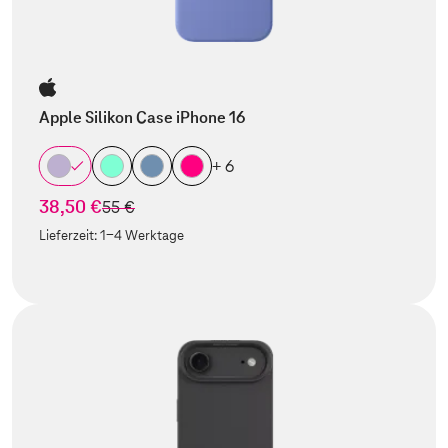
Apple Silikon Case iPhone 16
+ 6
38,50 €
statt
55 €
Lieferzeit:
1-4 Werktage