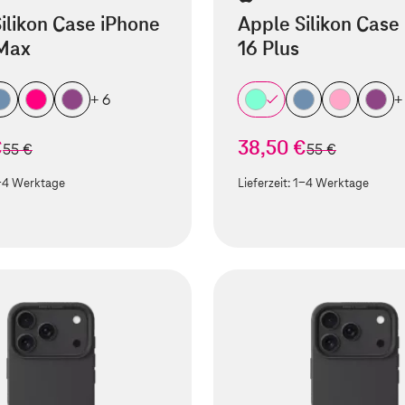
ilikon Case iPhone
Apple Silikon Case
 Max
16 Plus
+ 6
+
€
38,50 €
statt
statt
55 €
55 €
-4 Werktage
Lieferzeit:
1-4 Werktage