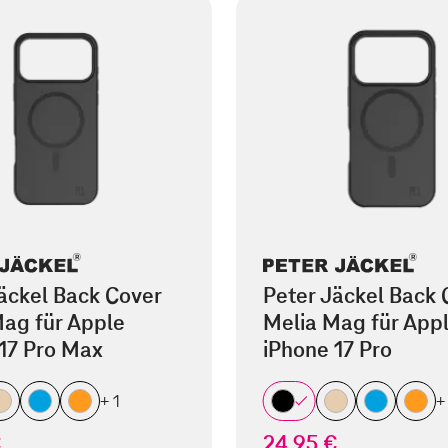
äckel Back Cover
Peter Jäckel Back 
ag für Apple
Melia Mag für App
17 Pro Max
iPhone 17 Pro
+ 1
+
€
24,95 €