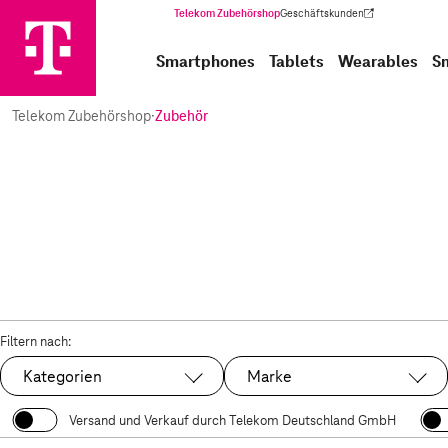
Telekom Zubehörshop
Geschäftskunden
(Wird in einem neuen Tab geöffnet)
Smartphones
Tablets
Wearables
S
Telekom Zubehörshop
·
Zubehör
Filtern nach:
Kategorien
Marke
Versand und Verkauf durch Telekom Deutschland GmbH