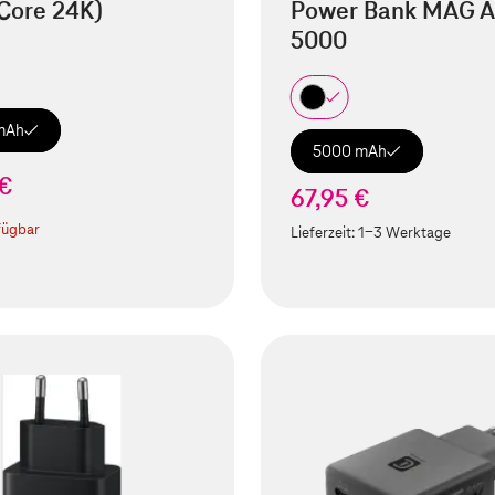
Core 24K)
Power Bank MAG A
5000
mAh
5000 mAh
 €
67,95 €
fügbar
Lieferzeit:
1-3 Werktage