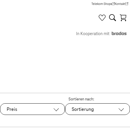
Telekom Shops
Kontakt
(Wird in einem neuen Tab g
(Wird in e
In Kooperation mit
Sortieren nach:
Preis
Sortierung