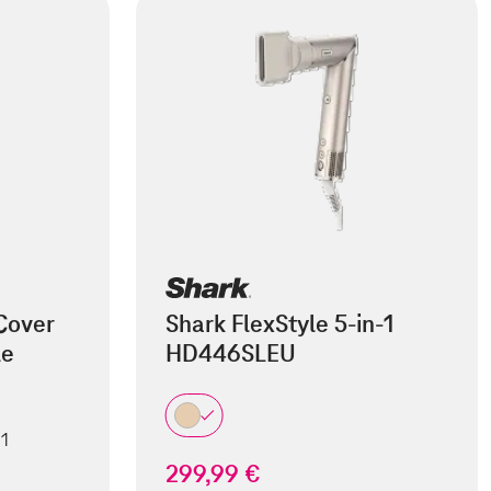
Cover
Shark FlexStyle 5-in-1
le
HD446SLEU
 1
299,99 €