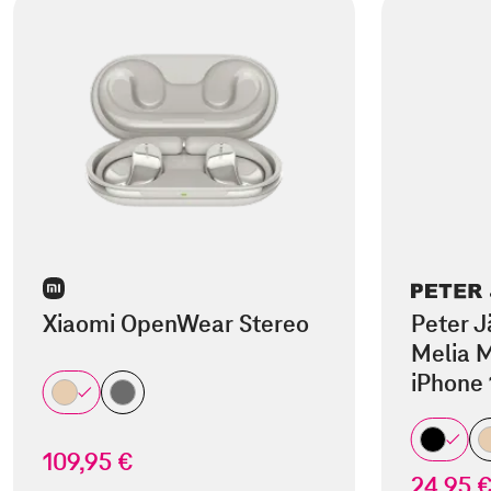
Xiaomi OpenWear Stereo
Peter J
Melia M
iPhone 
109,95 €
24,95 