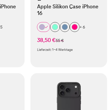
 iPhone
Apple Silikon Case iPhone
16
 5
+ 6
38,50 €
statt
55 €
Lieferzeit:
1-4 Werktage