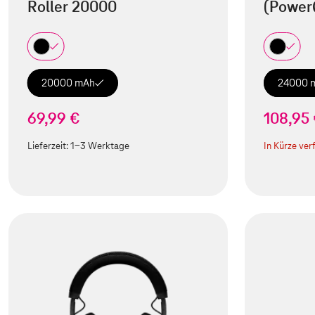
Roller 20000
(Power
20000 mAh
24000 
69,99 €
108,95
Lieferzeit:
1-3 Werktage
In Kürze ver