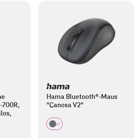
he
Hama Bluetooth®-Maus
-700R,
"Canosa V2"
los,