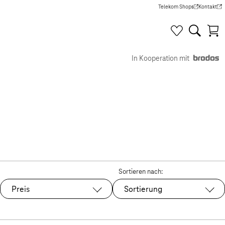
Telekom Shops
Kontakt
(Wird in einem neuen Tab g
(Wird in e
In Kooperation mit
Sortieren nach:
Preis
Sortierung