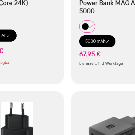
Core 24K)
Power Bank MAG A
5000
mAh
5000 mAh
 €
67,95 €
fügbar
Lieferzeit:
1-3 Werktage