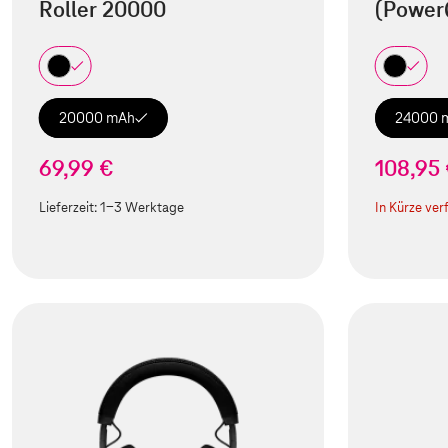
Roller 20000
(Power
20000 mAh
24000 
69,99 €
108,95
Lieferzeit:
1-3 Werktage
In Kürze ver