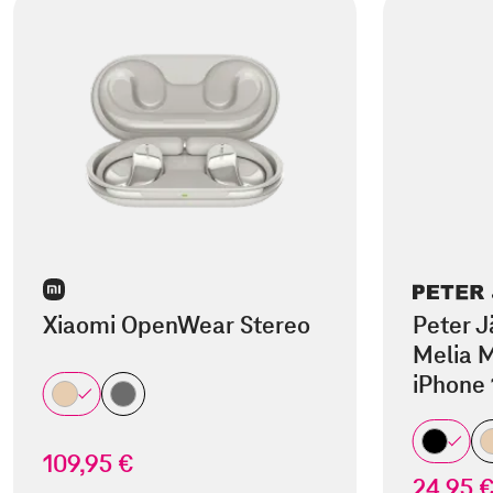
Xiaomi OpenWear Stereo
Peter J
Melia M
iPhone 
109,95 €
24,95 