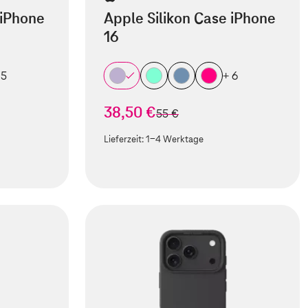
 iPhone
Apple Silikon Case iPhone
16
 5
+ 6
38,50 €
statt
55 €
Lieferzeit:
1-4 Werktage