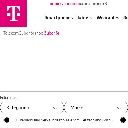
Telekom Zubehörshop
Geschäftskunden
(Wird in einem neuen Tab geöffnet)
Smartphones
Tablets
Wearables
S
Telekom Zubehörshop
·
Zubehör
Filtern nach:
Kategorien
Marke
Versand und Verkauf durch Telekom Deutschland GmbH