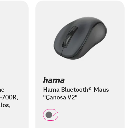
he
Hama Bluetooth®-Maus
-700R,
"Canosa V2"
los,