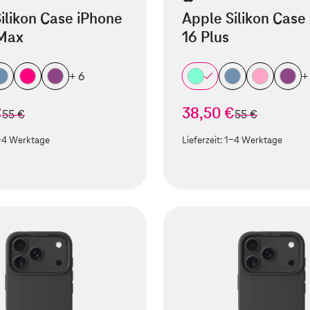
ilikon Case iPhone
Apple Silikon Case
 Max
16 Plus
+ 6
+
€
38,50 €
statt
statt
55 €
55 €
-4 Werktage
Lieferzeit:
1-4 Werktage