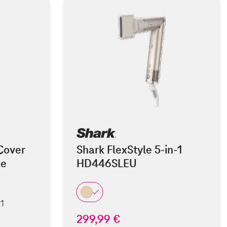
Cover
Shark FlexStyle 5-in-1
le
HD446SLEU
 1
299,99 €