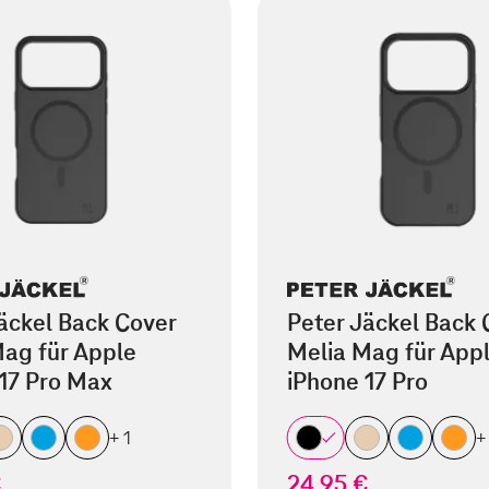
äckel Back Cover
Peter Jäckel Back 
ag für Apple
Melia Mag für App
17 Pro Max
iPhone 17 Pro
+ 1
+
€
24,95 €