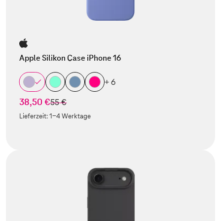
Apple Silikon Case iPhone 16
+ 6
38,50 €
statt
55 €
Lieferzeit:
1-4 Werktage