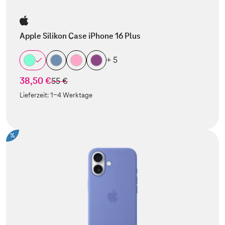
Apple Silikon Case iPhone 16 Plus
+ 5
38,50 €
statt
55 €
Lieferzeit:
1-4 Werktage
%