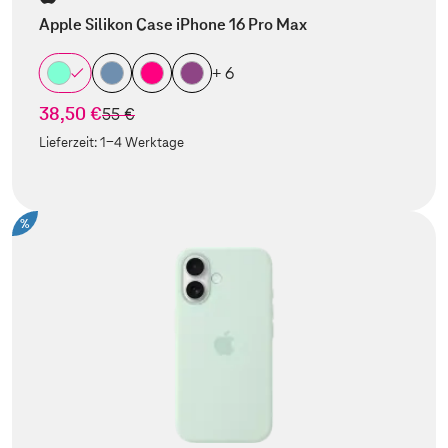
Apple Silikon Case iPhone 16 Pro Max
+ 6
38,50 €
statt
55 €
Lieferzeit:
1-4 Werktage
%