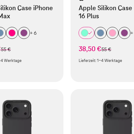
ilikon Case iPhone
Apple Silikon Case
 Max
16 Plus
+ 6
+
€
38,50 €
statt
statt
55 €
55 €
-4 Werktage
Lieferzeit:
1-4 Werktage