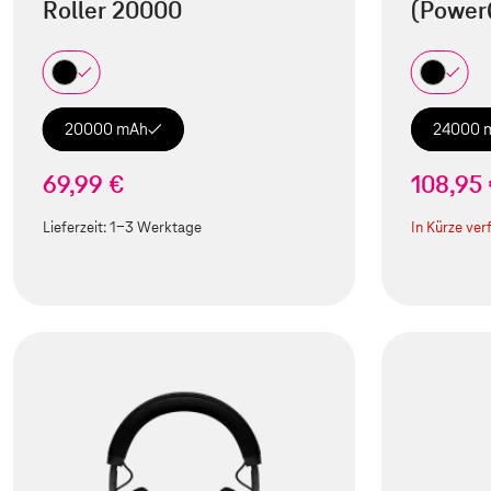
Roller 20000
(Power
20000 mAh
24000 
69,99 €
108,95
Lieferzeit:
1-3 Werktage
In Kürze ver