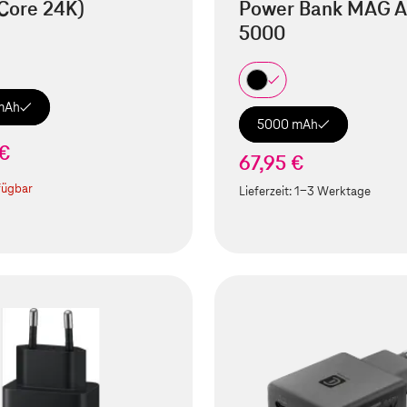
Core 24K)
Power Bank MAG A
5000
mAh
5000 mAh
 €
67,95 €
fügbar
Lieferzeit:
1-3 Werktage