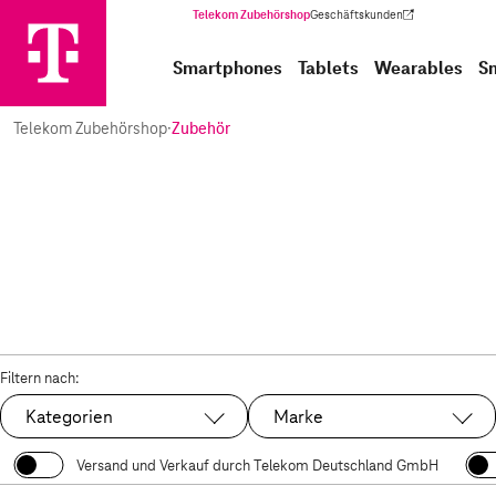
Telekom Zubehörshop
Geschäftskunden
(Wird in einem neuen Tab geöffnet)
Smartphones
Tablets
Wearables
S
Telekom Zubehörshop
·
Zubehör
Filtern nach:
Kategorien
Marke
Versand und Verkauf durch Telekom Deutschland GmbH