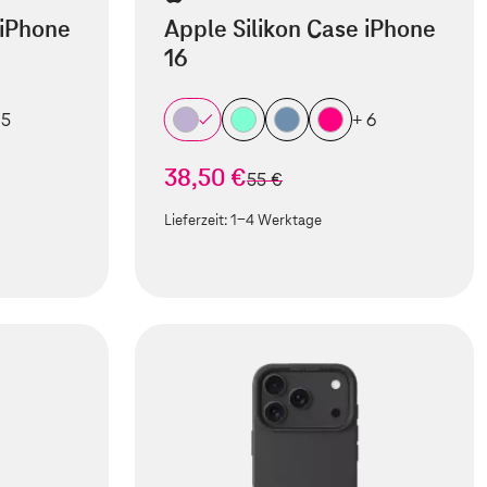
 iPhone
Apple Silikon Case iPhone
16
 5
+ 6
38,50 €
statt
55 €
Lieferzeit:
1-4 Werktage