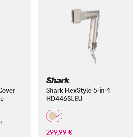
Cover
Shark FlexStyle 5-in-1
le
HD446SLEU
 1
299,99 €