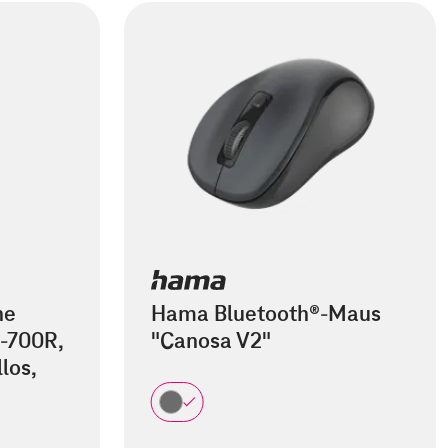
he
Hama Bluetooth®-Maus
-700R,
"Canosa V2"
los,