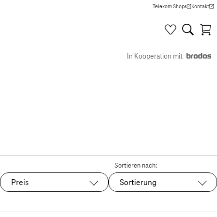
Telekom Shops
Kontakt
(Wird in einem neuen Tab g
(Wird in e
In Kooperation mit
Sortieren nach:
Preis
Sortierung