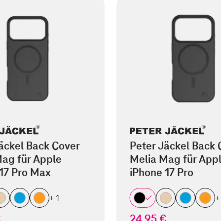
äckel Back Cover
Peter Jäckel Back 
ag für Apple
Melia Mag für App
17 Pro Max
iPhone 17 Pro
+ 1
+
€
24,95 €