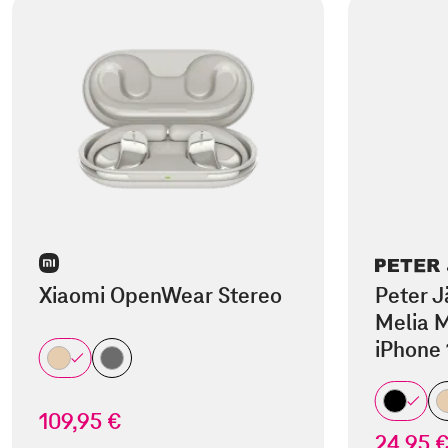
Xiaomi OpenWear Stereo
Peter J
Melia M
iPhone 
109,95 €
24,95 