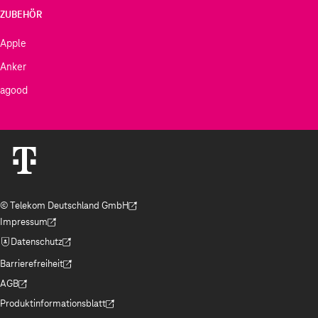
ZUBEHÖR
Apple
Anker
agood
© Telekom Deutschland GmbH
(Der Link wird in einem neuen Tab geöffnet)
Impressum
(Der Link wird in einem neuen Tab geöffnet)
Datenschutz
(Der Link wird in einem neuen Tab geöffnet)
Barrierefreiheit
(Der Link wird in einem neuen Tab geöffnet)
AGB
(Der Link wird in einem neuen Tab geöffnet)
Produktinformationsblatt
(Der Link wird in einem neuen Tab geöffnet)