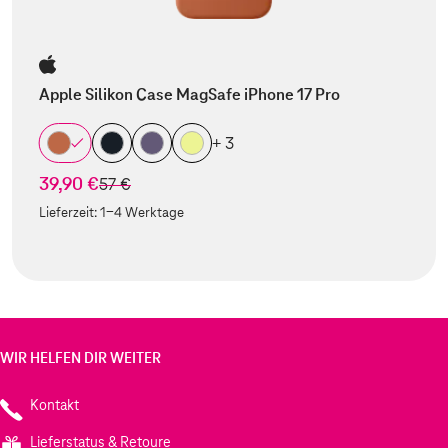
Apple Silikon Case MagSafe iPhone 17 Pro
+ 3
39,90 €
statt
57 €
Lieferzeit:
1-4 Werktage
WIR HELFEN DIR WEITER
Kontakt
Lieferstatus & Retoure