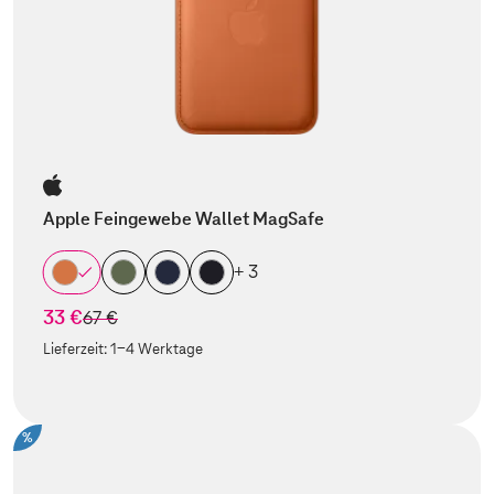
Apple Feingewebe Wallet MagSafe
+ 3
33 €
statt
67 €
Lieferzeit:
1-4 Werktage
%