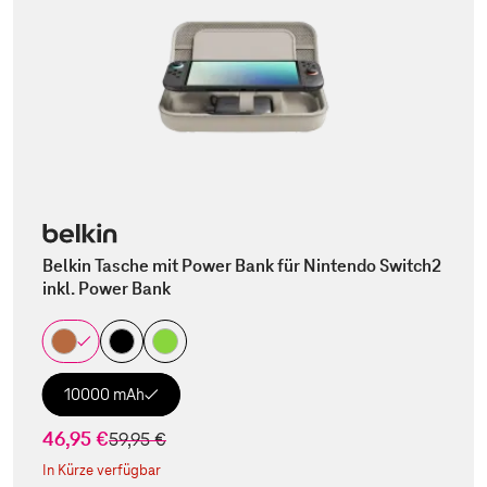
Belkin Tasche mit Power Bank für Nintendo Switch2
inkl. Power Bank
10000 mAh
46,95 €
statt
59,95 €
In Kürze verfügbar