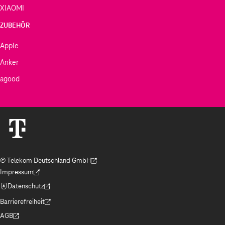
XIAOMI
ZUBEHÖR
Apple
Anker
agood
© Telekom Deutschland GmbH
(Der Link wird in einem neuen Tab geöffnet)
Impressum
(Der Link wird in einem neuen Tab geöffnet)
Datenschutz
(Der Link wird in einem neuen Tab geöffnet)
Barrierefreiheit
(Der Link wird in einem neuen Tab geöffnet)
AGB
(Der Link wird in einem neuen Tab geöffnet)