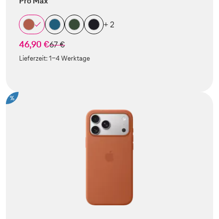
Pro Max
+ 2
46,90 €
statt
67 €
Lieferzeit:
1-4 Werktage
%