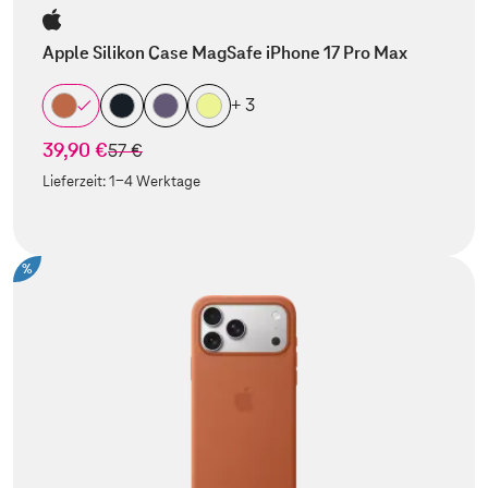
Apple Silikon Case MagSafe iPhone 17 Pro Max
+ 3
39,90 €
statt
57 €
Lieferzeit:
1-4 Werktage
%