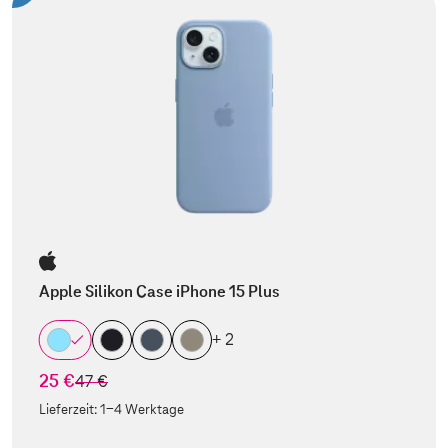
Apple Silikon Case iPhone 15 Plus
+ 2
25 €
statt
47 €
Lieferzeit:
1-4 Werktage