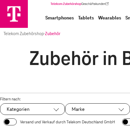
Telekom Zubehörshop
Geschäftskunden
(Wird in einem neuen Tab geöffnet)
Smartphones
Tablets
Wearables
S
Telekom Zubehörshop
·
Zubehör
Zubehör in B
Filtern nach:
Kategorien
Marke
Versand und Verkauf durch Telekom Deutschland GmbH