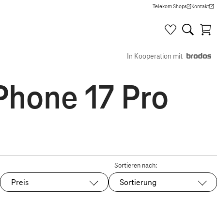
Telekom Shops
Kontakt
(Wird in einem neuen Tab g
(Wird in e
In Kooperation mit
iPhone 17 Pro
Sortieren nach:
Preis
Sortierung