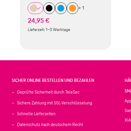
+ 1
24,95 €
Lieferzeit:
1-3 Werktage
SICHER ONLINE BESTELLEN UND BEZAHLEN
HÄ
SM
Geprüfte Sicherheit durch TeleSec
Ap
Sichere Zahlung mit SSL-Verschlüsselung
Sa
Schnelle Lieferzeiten
XI
 geöffnet)
Datenschutz nach deutschem Recht