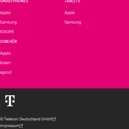
SMARTPHONES
TABLETS
Apple
Apple
Samsung
Samsung
XIAOMI
ZUBEHÖR
Apple
Anker
agood
© Telekom Deutschland GmbH
(Der Link wird in einem neuen Tab geöffnet)
Impressum
(Der Link wird in einem neuen Tab geöffnet)