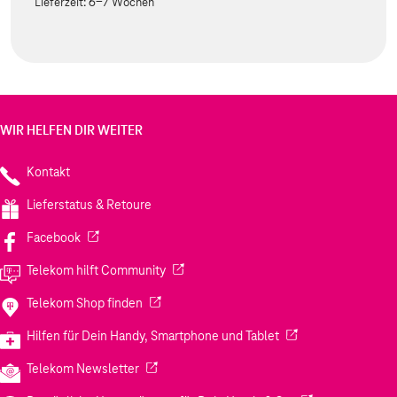
Lieferzeit:
6-7 Wochen
WIR HELFEN DIR WEITER
Kontakt
Lieferstatus & Retoure
(Wird in einem neuen Tab geöffnet)
Facebook
(Wird in einem neuen Tab geöffnet)
Telekom hilft Community
(Wird in einem neuen Tab geöffnet)
Telekom Shop finden
(Wird in einem neuen
Hilfen für Dein Handy, Smartphone und Tablet
(Wird in einem neuen Tab geöffnet)
Telekom Newsletter