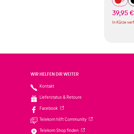
39,95 €
In Kürze ver
WIR HELFEN DIR WEITER
Kontakt
Lieferstatus & Retoure
(Wird in einem neuen Tab geöffnet)
Facebook
(Wird in einem neuen Tab
Telekom hilft Community
(Wird in einem neuen Tab geö
Telekom Shop finden