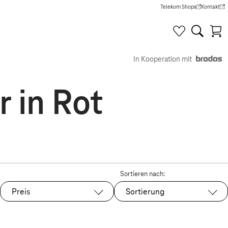
Telekom Shops
Kontakt
(Wird in einem neuen Tab g
(Wird in e
In Kooperation mit
 in Rot
Sortieren nach:
Preis
Sortierung