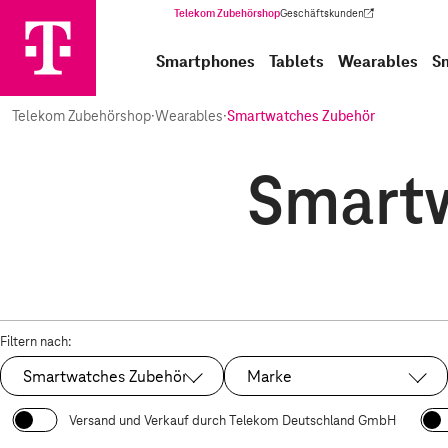
Telekom Zubehörshop
Geschäftskunden
(Wird in einem neuen Tab geöffnet)
Smartphones
Tablets
Wearables
S
Telekom Zubehörshop
·
Wearables
·
Smartwatches Zubehör
Smartw
Filtern nach:
Smartwatches Zubehör
Marke
Ausgewählt:
Versand und Verkauf durch Telekom Deutschland GmbH