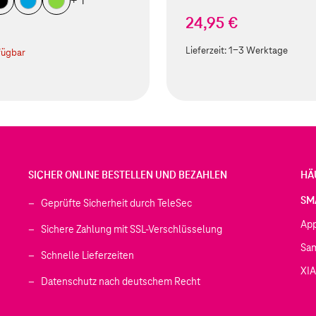
+ 1
24,95 €
Lieferzeit:
1-3 Werktage
fügbar
SICHER ONLINE BESTELLEN UND BEZAHLEN
HÄ
SM
Geprüfte Sicherheit durch TeleSec
Ap
Sichere Zahlung mit SSL-Verschlüsselung
Sa
Schnelle Lieferzeiten
XI
 geöffnet)
Datenschutz nach deutschem Recht
ffnet)