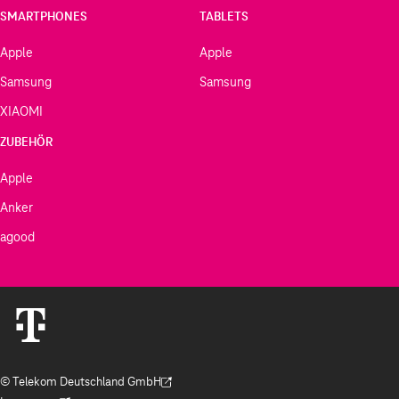
SMARTPHONES
TABLETS
Apple
Apple
Samsung
Samsung
XIAOMI
ZUBEHÖR
Apple
Anker
agood
© Telekom Deutschland GmbH
(Der Link wird in einem neuen Tab geöffnet)