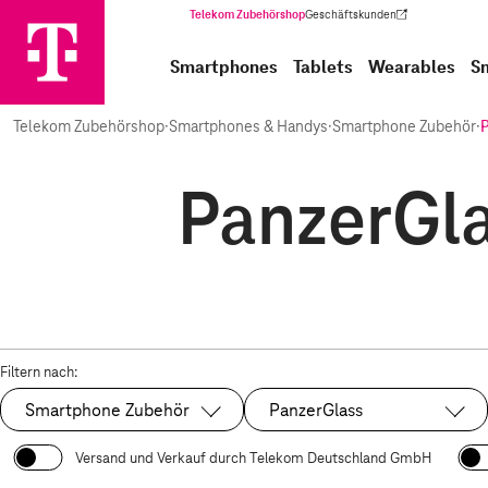
Telekom Zubehörshop
Geschäftskunden
(Wird in einem neuen Tab geöffnet)
Smartphones
Tablets
Wearables
S
Telekom Zubehörshop
·
Smartphones & Handys
·
Smartphone Zubehör
·
PanzerGl
Filtern nach:
Smartphone Zubehör
PanzerGlass
Ausgewählt:
Ausgewählt:
Versand und Verkauf durch Telekom Deutschland GmbH