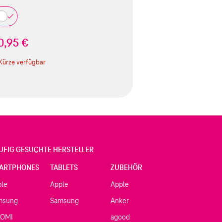
0,95 €
 Kürze verfügbar
UFIG GESUCHTE HERSTELLER
ARTPHONES
TABLETS
ZUBEHÖR
ple
Apple
Apple
msung
Samsung
Anker
AOMI
agood