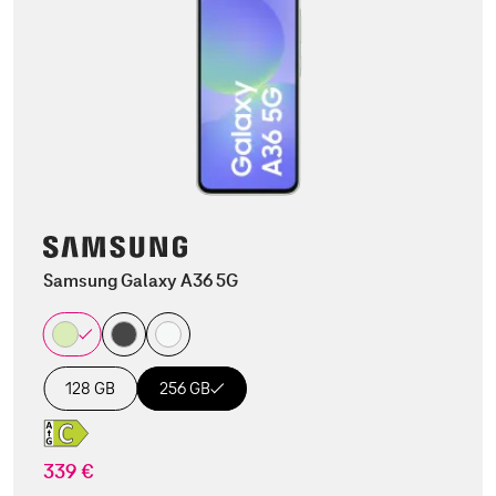
Samsung Galaxy A36 5G
128 GB
256 GB
339 €