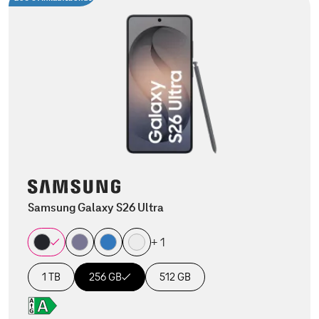
Samsung Galaxy S26 Ultra
+ 1
1 TB
256 GB
512 GB