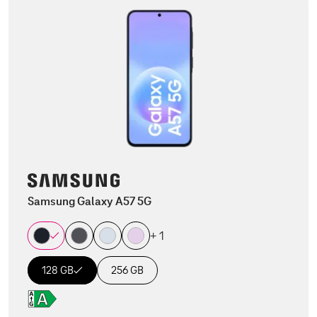
Samsung Galaxy A57 5G
+ 1
128 GB
256 GB