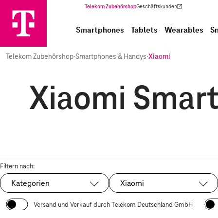
Telekom Zubehörshop
Geschäftskunden
(Wird in einem neuen Tab geöffnet)
Smartphones
Tablets
Wearables
S
Telekom Zubehörshop
·
Smartphones & Handys
·
Xiaomi
Xiaomi Smart
Filtern nach:
Kategorien
Xiaomi
Ausgewählt:
Versand und Verkauf durch Telekom Deutschland GmbH