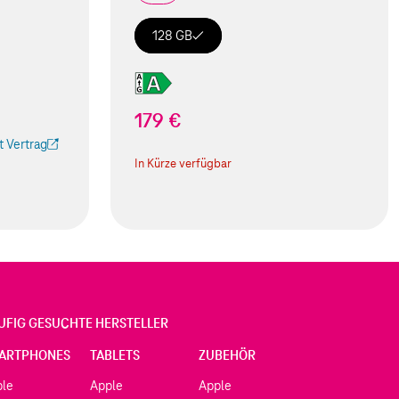
128 GB
179 €
 Vertrag
 Tab geöffnet)
In Kürze verfügbar
UFIG GESUCHTE HERSTELLER
ARTPHONES
TABLETS
ZUBEHÖR
ple
Apple
Apple