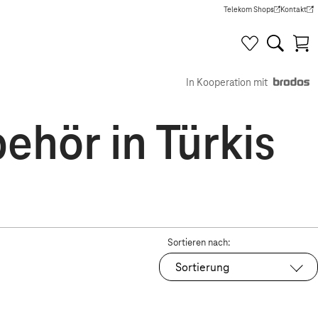
Telekom Shops
Kontakt
(Wird in einem neuen Tab g
(Wird in e
In Kooperation mit
hör in Türkis
Sortieren nach:
Sortierung