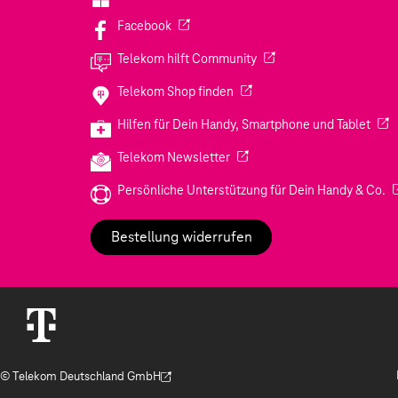
(Wird in einem neuen Tab geöffnet)
Facebook
(Wird in einem neuen Tab
Telekom hilft Community
(Wird in einem neuen Tab geö
Telekom Shop finden
(Wir
Hilfen für Dein Handy, Smartphone und Tablet
(Wird in einem neuen Tab geöf
Telekom Newsletter
(W
Persönliche Unterstützung für Dein Handy & Co.
Bestellung widerrufen
© Telekom Deutschland GmbH
(Der Link wird in einem neuen Tab geöffnet)