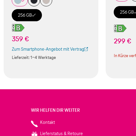
256 GB
256 GB
359 €
299 €
Zum Smartphone-Angebot mit Vertrag
(Der Link wird in einem neuen Tab geöffnet)
In Kürze ver
Lieferzeit:
1-4 Werktage
WIR HELFEN DIR WEITER
Kontakt
Lieferstatus & Retoure