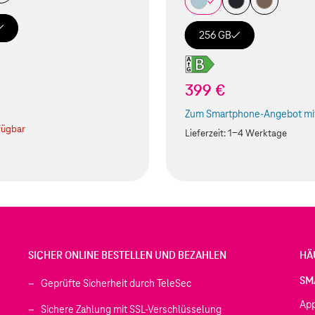
256 GB
399 €
Zum Smartphone-Angebot mit
(Der Link wird in einem neuen
fügbar
Lieferzeit:
1-4 Werktage
SICHER ONLINE BESTELLEN UND BEZAHLEN
HÄ
SM
Geprüfte Sicherheit durch TeleSec
Ap
Sichere Zahlung mit SSL-Verschlüsselung