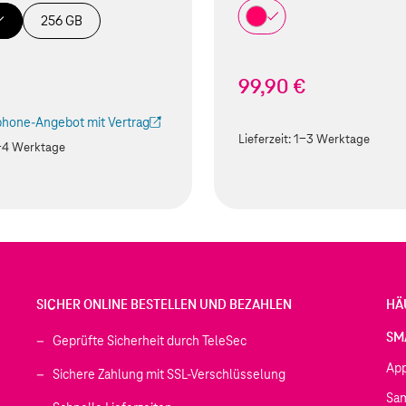
256 GB
99,90 €
hone-Angebot mit Vertrag
ird in einem neuen Tab geöffnet)
Lieferzeit:
1-3 Werktage
-4 Werktage
SICHER ONLINE BESTELLEN UND BEZAHLEN
HÄ
SM
Geprüfte Sicherheit durch TeleSec
Ap
Sichere Zahlung mit SSL-Verschlüsselung
Sa