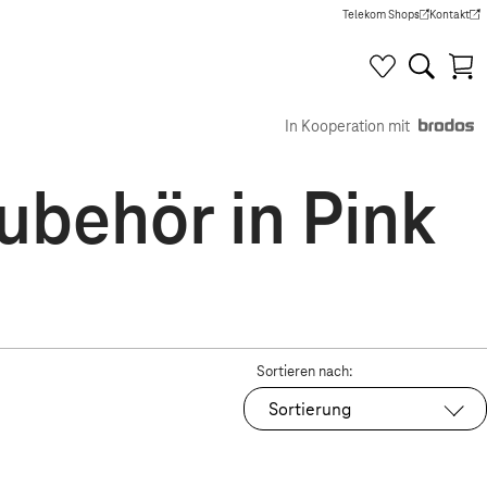
Telekom Shops
Kontakt
(Wird in einem neuen Tab g
(Wird in e
In Kooperation mit
behör in Pink
Sortieren nach:
Sortierung