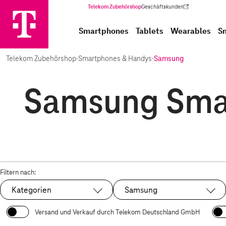
Telekom Zubehörshop
Geschäftskunden
(Wird in einem neuen Tab geöffnet)
Smartphones
Tablets
Wearables
S
Telekom Zubehörshop
·
Smartphones & Handys
·
Samsung
Samsung Smar
Filtern nach:
Kategorien
Samsung
Ausgewählt:
Versand und Verkauf durch Telekom Deutschland GmbH