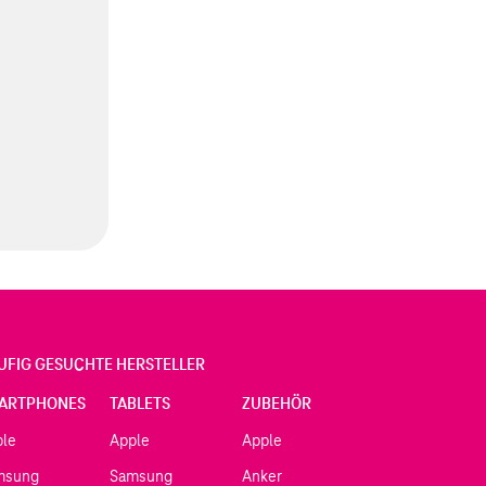
UFIG GESUCHTE HERSTELLER
ARTPHONES
TABLETS
ZUBEHÖR
ple
Apple
Apple
msung
Samsung
Anker