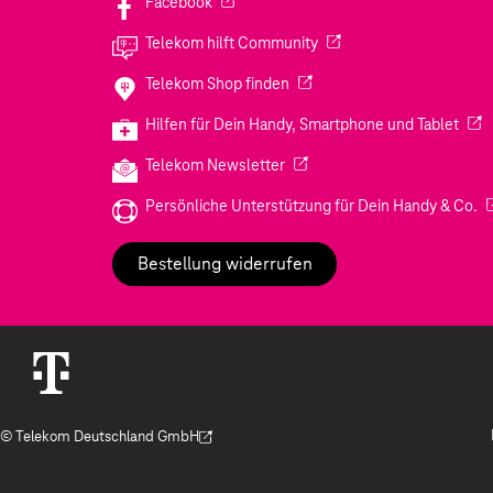
(Wird in einem neuen Tab geöffnet)
Facebook
(Wird in einem neuen Tab
Telekom hilft Community
(Wird in einem neuen Tab geö
Telekom Shop finden
(Wir
Hilfen für Dein Handy, Smartphone und Tablet
(Wird in einem neuen Tab geöf
Telekom Newsletter
(W
Persönliche Unterstützung für Dein Handy & Co.
Bestellung widerrufen
© Telekom Deutschland GmbH
(Der Link wird in einem neuen Tab geöffnet)