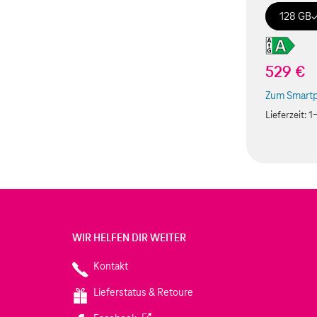
128 GB
529 €
Zum Smartp
(Der Link w
Lieferzeit:
1
WIR HELFEN DIR WEITER
Kontakt
Lieferstatus & Retoure