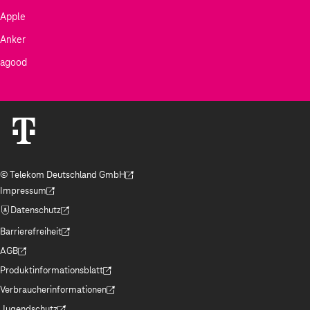
Apple
Anker
agood
© Telekom Deutschland GmbH
(Der Link wird in einem neuen Tab geöffnet)
Impressum
(Der Link wird in einem neuen Tab geöffnet)
Datenschutz
(Der Link wird in einem neuen Tab geöffnet)
Barrierefreiheit
(Der Link wird in einem neuen Tab geöffnet)
AGB
(Der Link wird in einem neuen Tab geöffnet)
Produktinformationsblatt
(Der Link wird in einem neuen Tab geöffnet)
Verbraucherinformationen
(Der Link wird in einem neuen Tab geöffnet)
Jugendschutz