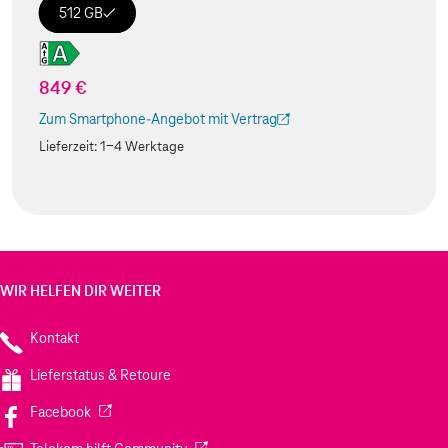
512 GB
849 €
Zum Smartphone-Angebot mit Vertrag
(Der Link wird in einem neuen Tab geöffnet)
Lieferzeit:
1-4 Werktage
WIR HELFEN DIR WEITER
Kontakt
Lieferstatus & Retoure
(Wird in einem neuen Tab geöffnet)
Facebook
(Wird in einem neuen Tab geöffnet)