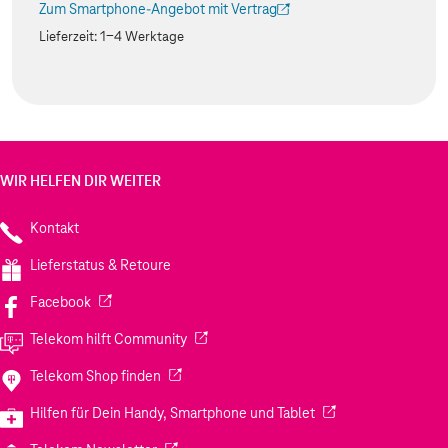
Zum Smartphone-Angebot mit Vertrag
(Der Link wird in einem neuen Tab geöffnet)
Lieferzeit:
1-4 Werktage
WIR HELFEN DIR WEITER
Kontakt
Lieferstatus & Retoure
(Wird in einem neuen Tab geöffnet)
Facebook
(Wird in einem neuen Tab geöffnet)
Telekom hilft Community
(Wird in einem neuen Tab geöffnet)
Telekom Shop finden
(Wird in einem neuen
Hilfen für Dein Handy, Smartphone und Tablet