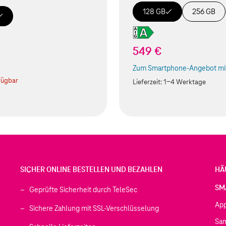
128 GB
256 GB
549 €
€
Zum Smartphone-Angebot mit
(Der Link wird in einem neuen
fügbar
Lieferzeit:
1-4 Werktage
SICHER ONLINE BESTELLEN UND BEZAHLEN
HÄ
SM
Geprüfte Sicherheit durch TeleSec
Ap
Sichere Zahlung mit SSL-Verschlüsselung
Sa