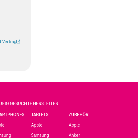
 Vertrag
 Tab geöffnet)
UFIG GESUCHTE HERSTELLER
ARTPHONES
TABLETS
ZUBEHÖR
ple
Apple
Apple
msung
Samsung
Anker