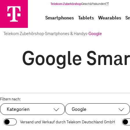
Telekom Zubehörshop
Geschäftskunden
(Wird in einem neuen Tab geöffnet)
Smartphones
Tablets
Wearables
S
Telekom Zubehörshop
·
Smartphones & Handys
·
Google
Google Smar
Filtern nach:
Kategorien
Google
Ausgewählt:
Versand und Verkauf durch Telekom Deutschland GmbH