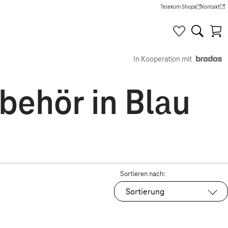
Telekom Shops
Kontakt
(Wird in einem neuen Tab g
(Wird in e
In Kooperation mit
ehör in Blau
Sortieren nach:
Sortierung