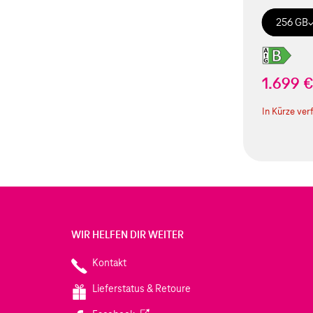
256 GB
1.699 
In Kürze ver
WIR HELFEN DIR WEITER
Kontakt
Lieferstatus & Retoure