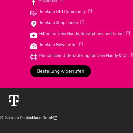
(Wird in einem neuen Tab geöffnet)
Facebook
(Wird in einem neuen Tab
Telekom hilft Community
(Wird in einem neuen Tab geö
Telekom Shop finden
(Wir
Hilfen für Dein Handy, Smartphone und Tablet
(Wird in einem neuen Tab geöf
Telekom Newsletter
(W
Persönliche Unterstützung für Dein Handy & Co.
Bestellung widerrufen
© Telekom Deutschland GmbH
(Der Link wird in einem neuen Tab geöffnet)