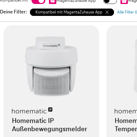
Kompatibel mit
MagentaZuhause App
Mage
Deine Filter:
Kompatibel mit MagentaZuhause App
Alle Filter 
Homematic IP
Homema
Außenbewegungsmelder
Temper