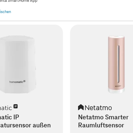
nta SmartHome App
löschen
tic IP
Netatmo Smarter
atursensor außen
Raumluftsensor