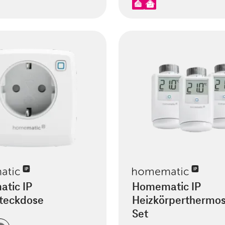
tic IP
Homematic IP
steckdose
Heizkörperthermos
Set