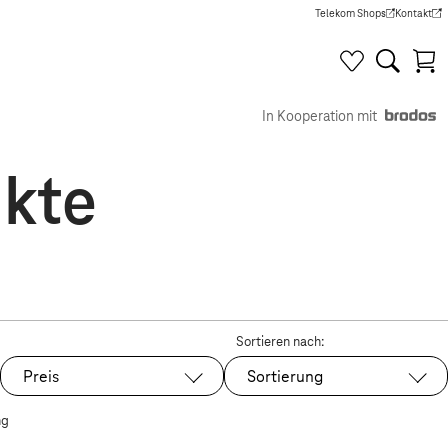
Telekom Shops
Kontakt
(Wird in einem neuen Tab g
(Wird in e
In Kooperation mit
kte
Sortieren nach:
Preis
Sortierung
ng