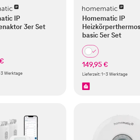
tic IP
Homematic IP
enaktor 3er Set
Heizkörperthermos
basic 5er Set
 €
149,95 €
-3 Werktage
Lieferzeit:
1-3 Werktage