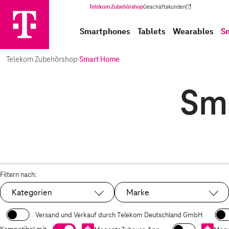
Telekom Zubehörshop
Geschäftskunden
(Wird in einem neuen Tab geöffnet)
Smartphones
Tablets
Wearables
S
Telekom Zubehörshop
·
Smart Home
Sm
Filtern nach:
Kategorien
Marke
Versand und Verkauf durch Telekom Deutschland GmbH