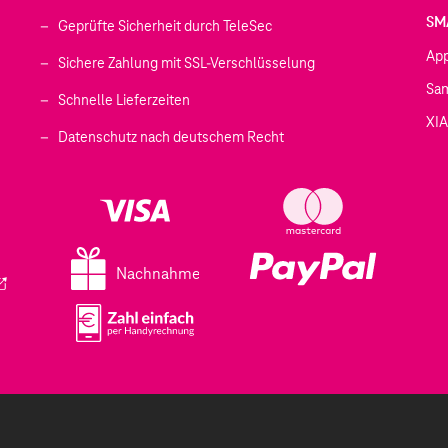
SM
Geprüfte Sicherheit durch TeleSec
Ap
Sichere Zahlung mit SSL-Verschlüsselung
Sa
Schnelle Lieferzeiten
XI
 geöffnet)
Datenschutz nach deutschem Recht
ffnet)
d in einem neuen Tab geöffnet)
fnet)
Nachnahme
ird in einem neuen Tab geöffnet)