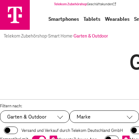
Telekom Zubehörshop
Geschäftskunden
(Wird in einem neuen Tab geöffnet)
Smartphones
Tablets
Wearables
S
Telekom Zubehörshop
·
Smart Home
·
Garten & Outdoor
Filtern nach:
Garten & Outdoor
Marke
Ausgewählt:
Versand und Verkauf durch Telekom Deutschland GmbH