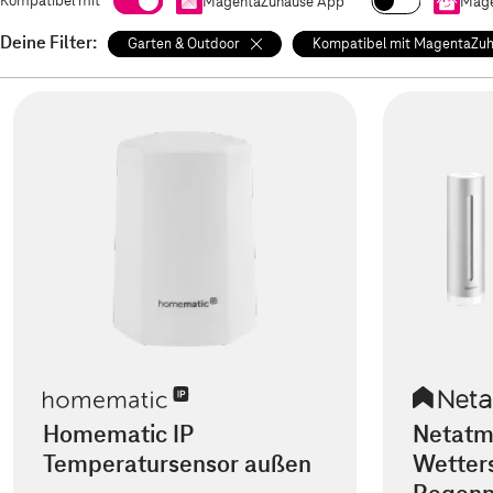
Kompatibel mit
MagentaZuhause App
Mage
Deine Filter:
Garten & Outdoor
Kompatibel mit MagentaZu
Homematic IP
Netatm
Temperatursensor außen
Wetters