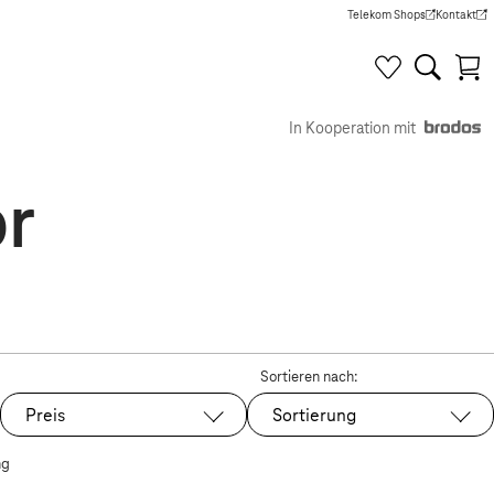
Telekom Shops
Kontakt
(Wird in einem neuen Tab g
(Wird in e
In Kooperation mit
r
Sortieren nach:
Preis
Sortierung
ng