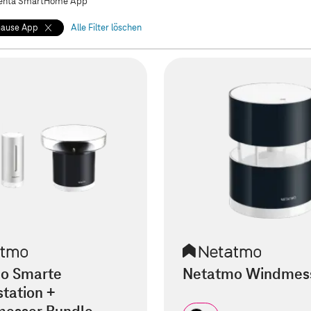
nta SmartHome App
hause App
Alle Filter löschen
o Smarte
Netatmo Windmes
tation +