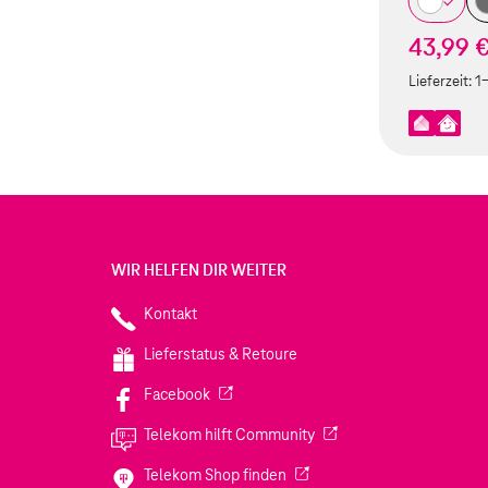
43,99 
Lieferzeit:
1
WIR HELFEN DIR WEITER
Kontakt
Lieferstatus & Retoure
(Wird in einem neuen Tab geöffnet)
Facebook
(Wird in einem neuen Tab
Telekom hilft Community
(Wird in einem neuen Tab geö
Telekom Shop finden