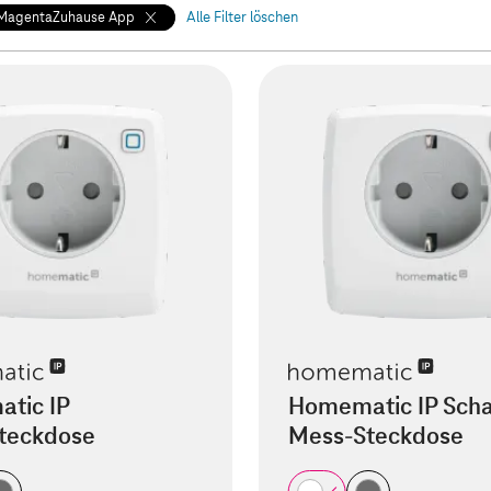
 MagentaZuhause App
Alle Filter löschen
tic IP
Homematic IP Scha
steckdose
Mess-Steckdose