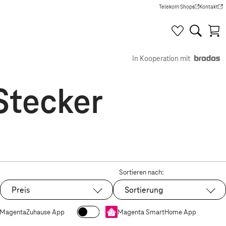
Telekom Shops
Kontakt
(Wird in einem neuen Tab g
(Wird in e
In Kooperation mit
Stecker
Sortieren nach:
Preis
Sortierung
MagentaZuhause App
Magenta SmartHome App