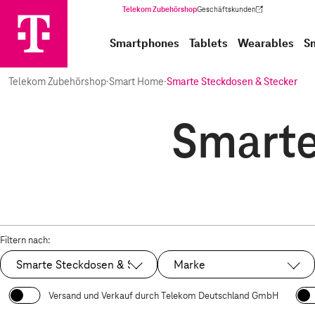
Telekom Zubehörshop
Geschäftskunden
(Wird in einem neuen Tab geöffnet)
Smartphones
Tablets
Wearables
S
Telekom Zubehörshop
·
Smart Home
·
Smarte Steckdosen & Stecker
Smarte
Filtern nach:
Smarte Steckdosen & Stecker
Marke
Ausgewählt:
Versand und Verkauf durch Telekom Deutschland GmbH