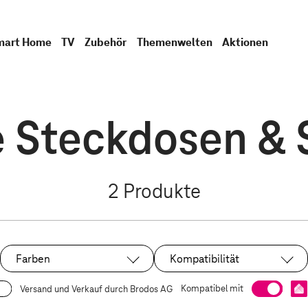
mart Home
TV
Zubehör
Themenwelten
Aktionen
 Steckdosen & 
2
Produkte
Farben
Kompatibilität
Kompatibel mit
Versand und Verkauf durch Brodos AG