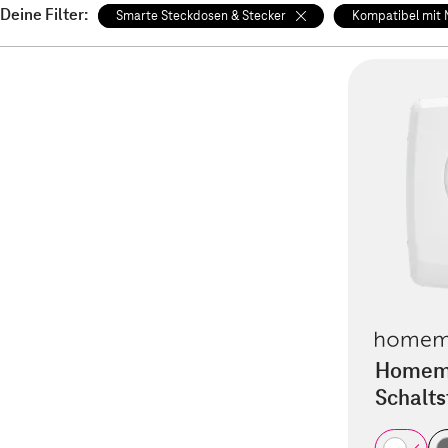
Deine Filter:
Smarte Steckdosen & Stecker
Kompatibel mit
Homema
Schalt