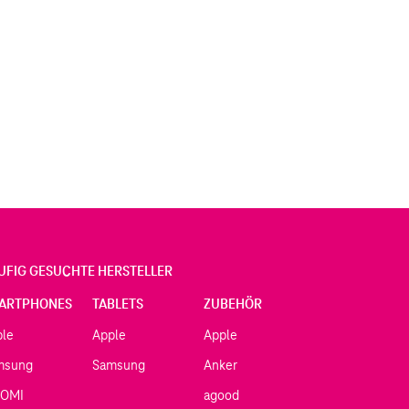
UFIG GESUCHTE HERSTELLER
ARTPHONES
TABLETS
ZUBEHÖR
ple
Apple
Apple
msung
Samsung
Anker
AOMI
agood