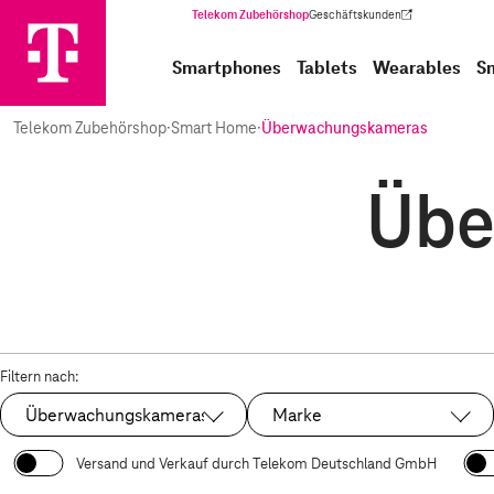
Telekom Zubehörshop
Geschäftskunden
(Wird in einem neuen Tab geöffnet)
Smartphones
Tablets
Wearables
S
Telekom Zubehörshop
·
Smart Home
·
Überwachungskameras
Übe
Filtern nach:
Überwachungskameras
Marke
Ausgewählt:
Versand und Verkauf durch Telekom Deutschland GmbH