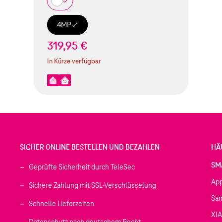
4MP
319,95 €
In Kürze verfügbar
SICHER ONLINE BESTELLEN UND BEZAHLEN
HÄ
SM
Geprüfte Sicherheit durch TeleSec
Ap
Sichere Zahlung mit SSL-Verschlüsselung
Sa
Schnelle Lieferzeiten
XI
 geöffnet)
Datenschutz nach deutschem Recht