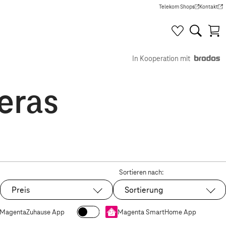
Telekom Shops
Kontakt
(Wird in einem neuen Tab g
(Wird in e
In Kooperation mit
eras
Sortieren nach:
Preis
Sortierung
MagentaZuhause App
Magenta SmartHome App