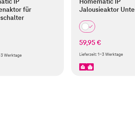
tic IP
Homematic IP
enaktor für
Jalousieaktor Unte
schalter
59,95 €
€
Lieferzeit:
1-3 Werktage
-3 Werktage