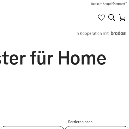
Telekom Shops
Kontakt
(Wird in einem neuen Tab g
(Wird in e
In Kooperation mit
ster für Home
Sortieren nach: