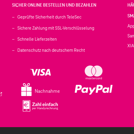
SICHER ONLINE BESTELLEN UND BEZAHLEN
HÄ
SM
Geprüfte Sicherheit durch TeleSec
Ap
Sichere Zahlung mit SSL-Verschlüsselung
Sa
Schnelle Lieferzeiten
XI
 geöffnet)
Datenschutz nach deutschem Recht
ffnet)
d in einem neuen Tab geöffnet)
fnet)
Nachnahme
ird in einem neuen Tab geöffnet)