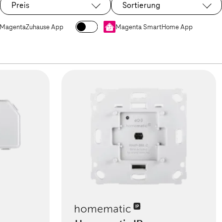
Preis
Sortierung
MagentaZuhause App
Magenta SmartHome App