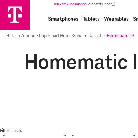
Telekom Zubehörshop
Geschäftskunden
(Wird in einem neuen Tab geöffnet)
Smartphones
Tablets
Wearables
S
Telekom Zubehörshop
·
Smart Home
·
Schalter & Taster
·
Homematic IP
Homematic IP
Filtern nach: